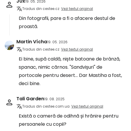
J0x
19. 05. 2026
Tradus din cestee.cz
Vezi textul original
Din fotografii, pare a fi o afacere destul de
proastă.
Martin Vícha
19. 05. 2026
Tradus din cestee.cz
Vezi textul original
Ei bine, supă caldă, niște batoane de brânză,
spanac, nimic cărnos. "Sandvișuri" de
portocale pentru desert... Dar Mastiha a fost,
deci bine.
Tali Garden
19. 08. 2025
Tradus din cestee.com.ua
Vezi textul original
Există o cameră de odihnă și hrănire pentru
persoanele cu copii?