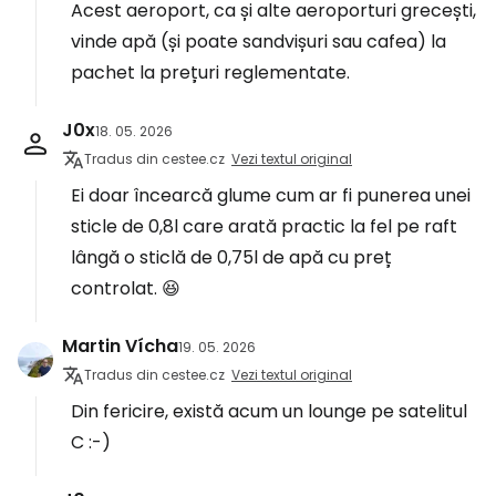
Acest aeroport, ca și alte aeroporturi grecești,
vinde apă (și poate sandvișuri sau cafea) la
pachet la prețuri reglementate.
J0x
18. 05. 2026
Tradus din cestee.cz
Vezi textul original
Ei doar încearcă glume cum ar fi punerea unei
sticle de 0,8l care arată practic la fel pe raft
lângă o sticlă de 0,75l de apă cu preț
controlat. 😆
Martin Vícha
19. 05. 2026
Tradus din cestee.cz
Vezi textul original
Din fericire, există acum un lounge pe satelitul
C :-)