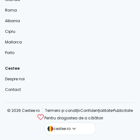
Roma
Albania
Cipru
Mallorca
Porto
Cestee
Despre noi
Contact
© 2026 Cestee.ro
Termeni și condiții
Confidențialitate
Publicitate
Pentru dragostea de a călători
cestee.com
cestee.ro
cestee.sk