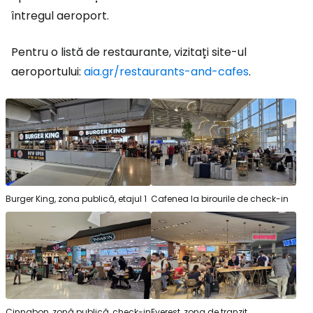
întregul aeroport.
Pentru o listă de restaurante, vizitați site-ul
aeroportului:
aia.gr/restaurants-and-cafes
.
Burger King, zona publică, etajul 1
Cafenea la birourile de check-in
Cinnabon, zonă publică, check-in
Everest, zona de tranzit