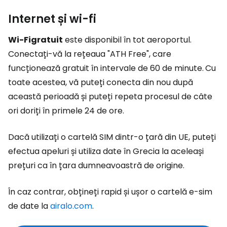
Internet și wi-fi
Wi-Fi
gratuit
este disponibil în tot aeroportul.
Conectați-vă la rețeaua "ATH Free", care
funcționează gratuit în intervale de 60 de minute.
Cu
toate acestea, vă puteți conecta din nou după
această perioadă și puteți repeta procesul de câte
ori doriți în primele 24 de ore.
Dacă utilizați o cartelă SIM dintr-o țară din UE, puteți
efectua apeluri și utiliza date în Grecia la aceleași
prețuri ca în țara dumneavoastră de origine.
În caz contrar, obțineți rapid și ușor o cartelă e-sim
de date la
airalo.com
.