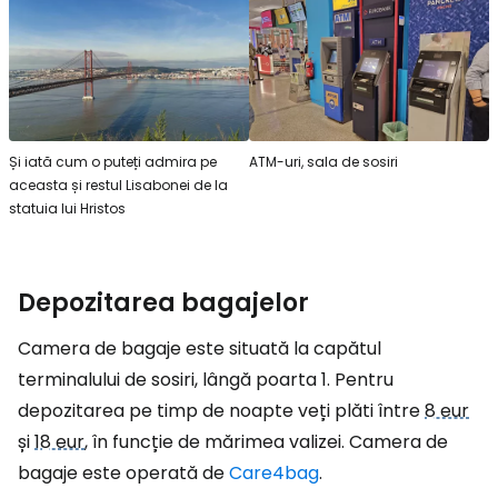
Și iată cum o puteți admira pe
ATM-uri, sala de sosiri
aceasta și restul Lisabonei de la
statuia lui Hristos
Depozitarea bagajelor
Camera de bagaje este situată la capătul
terminalului de sosiri, lângă poarta 1. Pentru
depozitarea pe timp de noapte veți plăti între
8 eur
și
18 eur
, în funcție de mărimea valizei. Camera de
bagaje este operată de
Care4bag
.