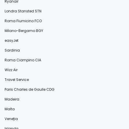
Ryanair
Londra Stansted STN
Roma Fiumicino FCO
Milano-Bergamo BGY
easyJet
Sardinia
Roma Ciampino CIA
Wizz Air
Travel Service
Paris Charles de Gaulle CDG
Madeira
Malta
Veneția
Islanda