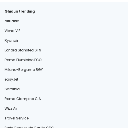
Ghiduri trending
airBaltic
Viena VIE
Ryanair
Londra Stansted STN
Roma Fiumicino FCO
Milano-Bergamo BGY
easyJet
Sardinia
Roma Ciampino CIA
Wizz Air
Travel Service
Paris Charles de Gaulle CDG