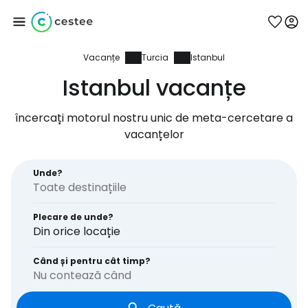
Vacanțe
Turcia
Istanbul
Conectați-vă la
Istanbul vacanțe
Cestee
încercați motorul nostru unic de meta-cercetare a
vacanțelor
... comunitatea mondială a călătorilor
Unde?
Continuați cu Google
Plecare de unde?
Din orice locație
Continuați cu Facebook
Când și pentru cât timp?
Nu contează când
Continuați cu e-mailul