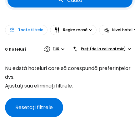
Caută
Toate filtrele
Regim masă
Nivel hotel
EUR
Preț (de la cel mai mic)
0 hoteluri
Nu există hoteluri care să corespundă preferințelor
dvs.
Ajustați sau eliminați filtrele.
Resetați filtrele