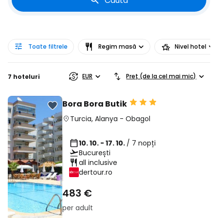
Caută
Toate filtrele
Regim masă
Nivel hotel
EUR
Preț (de la cel mai mic)
7 hoteluri
Bora Bora Butik
Turcia
,
Alanya
-
Obagol
10. 10. - 17. 10.
/ 7 nopți
București
all inclusive
dertour.ro
483 €
per adult