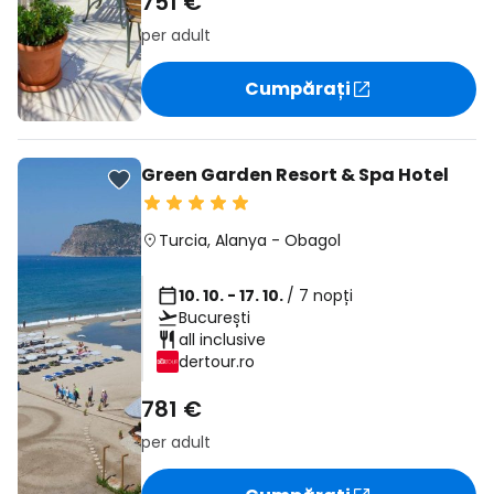
751 €
per adult
Cumpărați
Green Garden Resort & Spa Hotel
Turcia
,
Alanya
-
Obagol
10. 10. - 17. 10.
/ 7 nopți
București
all inclusive
dertour.ro
781 €
per adult