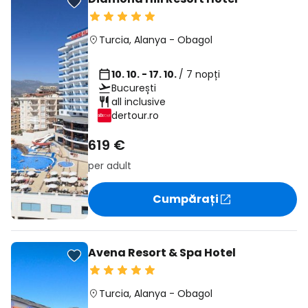
Turcia
,
Alanya
-
Obagol
10. 10. - 17. 10.
/ 7 nopți
București
all inclusive
dertour.ro
619 €
per adult
Cumpărați
Avena Resort & Spa Hotel
Turcia
,
Alanya
-
Obagol