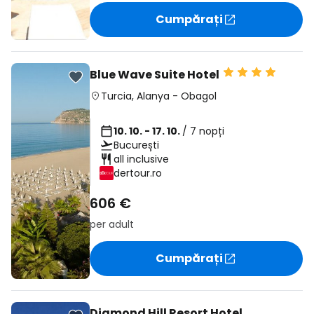
Cumpărați
Blue Wave Suite Hotel
Turcia
,
Alanya
-
Obagol
10. 10. - 17. 10.
/ 7 nopți
București
all inclusive
dertour.ro
606 €
per adult
Cumpărați
Diamond Hill Resort Hotel