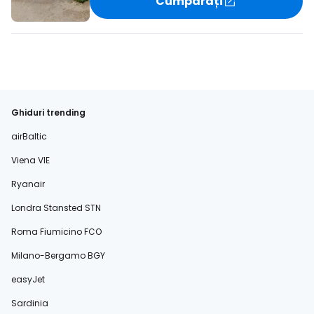
Cumpărați
Ghiduri trending
airBaltic
Viena VIE
Ryanair
Londra Stansted STN
Roma Fiumicino FCO
Milano-Bergamo BGY
easyJet
Sardinia