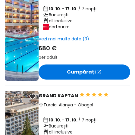
10. 10. - 17. 10.
/ 7 nopți
București
all inclusive
dertour.ro
Vezi mai multe date (3)
680 €
per adult
Cumpărați
GRAND KAPTAN
Turcia
,
Alanya
-
Obagol
10. 10. - 17. 10.
/ 7 nopți
București
all inclusive