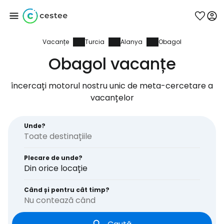
Vacanțe
Turcia
Alanya
Obagol
Conectați-vă la
Obagol vacanțe
Cestee
încercați motorul nostru unic de meta-cercetare a
vacanțelor
... comunitatea mondială a călătorilor
Unde?
Continuați cu Google
Plecare de unde?
Din orice locație
Continuați cu Facebook
Când și pentru cât timp?
Nu contează când
Continuați cu e-mailul