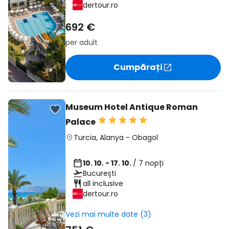
dertour.ro
692 €
per adult
Cumpărați
Museum Hotel Antique Roman
Palace
Turcia
,
Alanya
-
Obagol
10. 10. - 17. 10.
/ 7 nopți
București
all inclusive
dertour.ro
Vezi mai multe date (3)