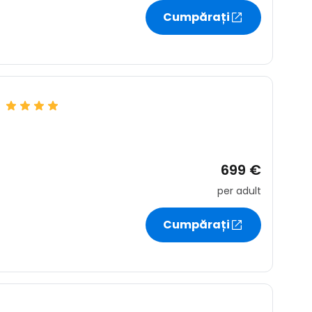
Cumpărați
e
699 €
per adult
Cumpărați