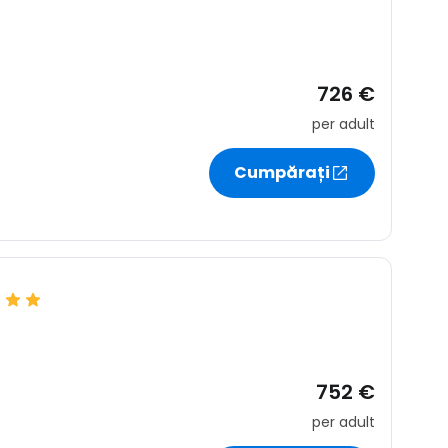
726 €
per adult
Cumpărați
752 €
per adult
ă la Cestee