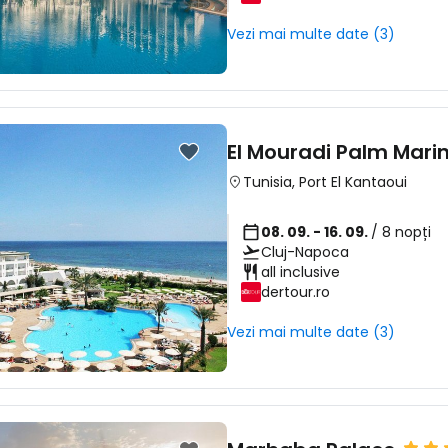
Vezi mai multe date (3)
... comunitatea mondială a călătorilo
Co
El Mouradi Palm Mari
Tunisia
,
Port El Kantaoui
Con
08. 09. - 16. 09.
/ 8 nopți
Cluj-Napoca
all inclusive
Cont
dertour.ro
Vezi mai multe date (3)