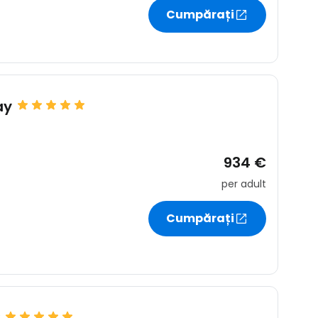
Cumpărați
ay
934 €
per adult
Cumpărați