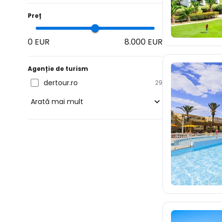
Preț
0 EUR
8.000 EUR
Agenție de turism
dertour.ro
29
Arată mai mult
blue-style.cz
fischer.cz
eximtours.cz
cedok.cz
ceskekormidlo.cz
tui.cz