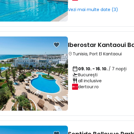
Vezi mai multe date (3)
Iberostar Kantaoui B
Tunisia
,
Port El Kantaoui
09. 10. - 16. 10.
/ 7 nopți
București
all inclusive
dertour.ro