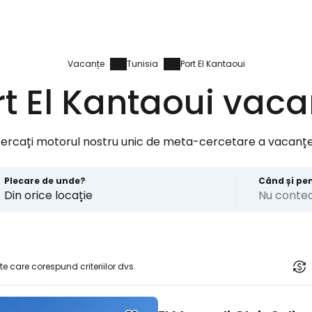
Vacanțe
Tunisia
Port El Kantaoui
rt El Kantaoui vaca
cercați motorul nostru unic de meta-cercetare a vacanțe
Plecare de unde?
Când și pe
Din orice locație
Nu conte
te care corespund criteriilor dvs.