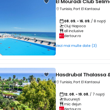
El Mouradi Club Seli
Tunisia
,
Port El Kantaoui
08. 09. - 16. 09.
/ 8 nopți
Cluj-Napoca
all inclusive
dertour.ro
Vezi mai multe date (3)
Hasdrubal Thalassa &
Tunisia
,
Port El Kantaoui
12. 08. - 19. 08.
/ 7 nopți
București
mic dejun
dertour.ro