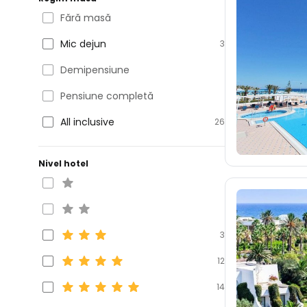
Fără masă
Mic dejun
3
Demipensiune
Pensiune completă
All inclusive
26
Nivel hotel
3
12
14