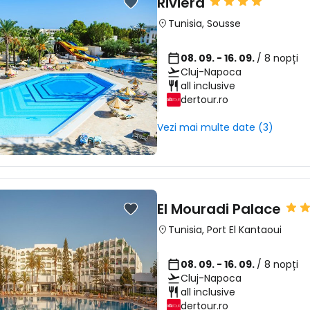
Riviera
Tunisia
,
Sousse
08. 09. - 16. 09.
/ 8 nopți
Cluj-Napoca
all inclusive
dertour.ro
Vezi mai multe date (3)
El Mouradi Palace
Tunisia
,
Port El Kantaoui
08. 09. - 16. 09.
/ 8 nopți
Cluj-Napoca
all inclusive
Conectați-v
dertour.ro