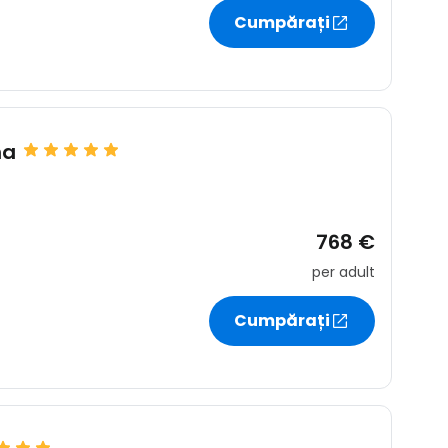
Cumpărați
r
ntinuați cu Google
na
tinuați cu Facebook
768 €
per adult
inuați cu e-mailul
Cumpărați