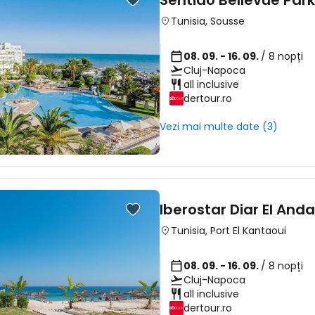
Sentido Bellevue Park
Tunisia
,
Sousse
08. 09. - 16. 09.
/ 8 nopți
Cluj-Napoca
all inclusive
dertour.ro
Vezi mai multe date (3)
Iberostar Diar El And
Tunisia
,
Port El Kantaoui
08. 09. - 16. 09.
/ 8 nopți
Cluj-Napoca
all inclusive
dertour.ro