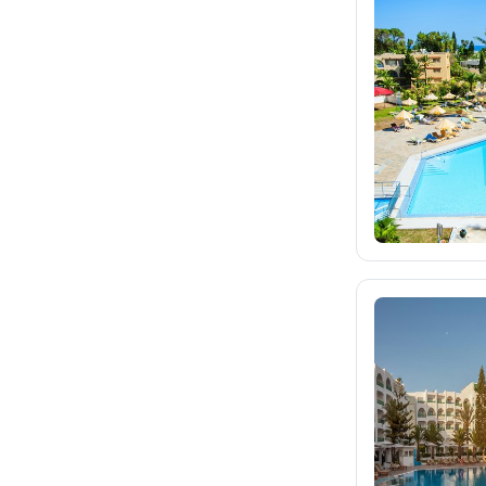
kartago.sk
fischer.sk
kartagotours.hu