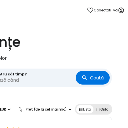
Conectați-vă
nțe
lor
ntru cât timp?
Caută
ază când
EUR
Preț (de la cel mai mic)
Listă
Grilă