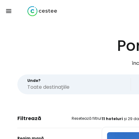
Po
în
Unde?
Filtrează
Resetează filtrul
11 hoteluri
și 29 da
Regim masă