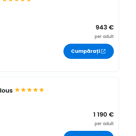
943 €
per adult
Cumpărați
alous
1 190 €
per adult