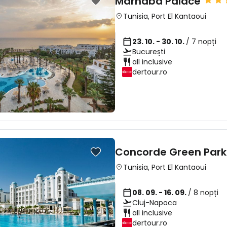
Marhaba Palace
Tunisia
,
Port El Kantaoui
23. 10. - 30. 10.
/ 7 nopți
București
all inclusive
dertour.ro
Concorde Green Park 
Tunisia
,
Port El Kantaoui
08. 09. - 16. 09.
/ 8 nopți
Cluj-Napoca
all inclusive
dertour.ro