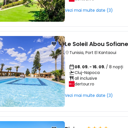
Vezi mai multe date (3)
Le Soleil Abou Sofian
Tunisia
,
Port El Kantaoui
08. 09. - 16. 09.
/ 8 nopți
Cluj-Napoca
all inclusive
dertour.ro
Vezi mai multe date (3)