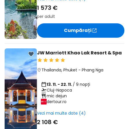
1 573 €
per adult
Cumpărați
JW Marriott Khao Lak Resort & Spa
Thailanda
,
Phuket
-
Phang Nga
13. 11. - 22. 11.
/ 9 nopți
Cluj-Napoca
mic dejun
dertour.ro
Vezi mai multe date (4)
2 108 €