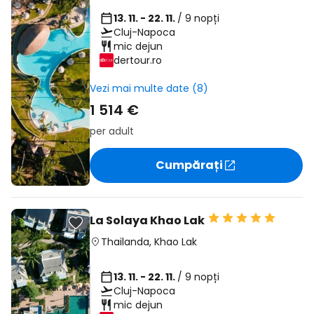
13. 11. - 22. 11.
/ 9 nopți
Cluj-Napoca
mic dejun
dertour.ro
Vezi mai multe date (8)
1 514 €
per adult
Cumpărați
La Solaya Khao Lak
Thailanda
,
Khao Lak
13. 11. - 22. 11.
/ 9 nopți
Cluj-Napoca
mic dejun