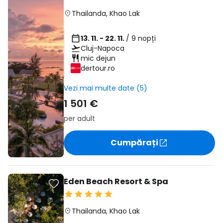
Thailanda
,
Khao Lak
13. 11. - 22. 11.
/ 9 nopți
Cluj-Napoca
mic dejun
dertour.ro
Vezi mai multe date (5)
1 501 €
per adult
Cumpărați
Eden Beach Resort & Spa
Thailanda
,
Khao Lak