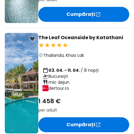
Cumpărați
The Leaf Oceanside by Katathani
Thailanda
,
Khao Lak
03. 04. - 11. 04.
/ 8 nopți
București
mic dejun
dertour.ro
1 458 €
per adult
Cumpărați