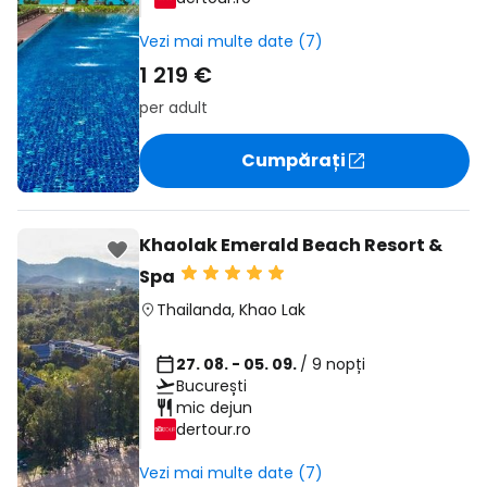
Vezi mai multe date (7)
1 219 €
per adult
Cumpărați
Khaolak Emerald Beach Resort &
Spa
Thailanda
,
Khao Lak
27. 08. - 05. 09.
/ 9 nopți
București
mic dejun
dertour.ro
Vezi mai multe date (7)