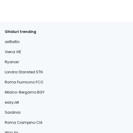
Ghiduri trending
airBaltic
Viena VIE
Ryanair
Londra Stansted STN
Roma Fiumicino FCO
Milano-Bergamo BGY
easyJet
Sardinia
Roma Ciampino CIA
Wizz Air