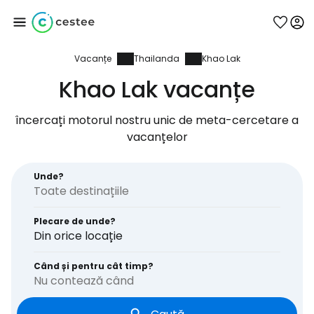
Vacanțe
Thailanda
Khao Lak
Conectați-vă la
Khao Lak vacanțe
Cestee
încercați motorul nostru unic de meta-cercetare a
vacanțelor
... comunitatea mondială a călătorilor
Unde?
Continuați cu Google
Plecare de unde?
Din orice locație
Continuați cu Facebook
Când și pentru cât timp?
Nu contează când
Continuați cu e-mailul