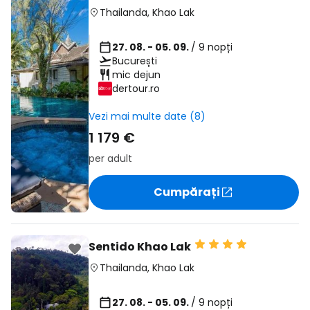
Thailanda
,
Khao Lak
27. 08. - 05. 09.
/ 9 nopți
București
mic dejun
dertour.ro
Vezi mai multe date (8)
1 179 €
per adult
Cumpărați
Sentido Khao Lak
Thailanda
,
Khao Lak
27. 08. - 05. 09.
/ 9 nopți