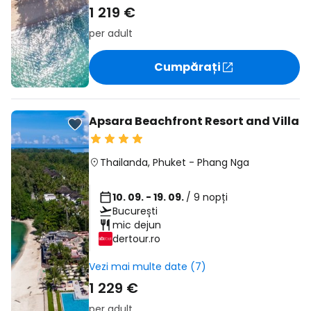
1 219 €
per adult
Cumpărați
Apsara Beachfront Resort and Villa
Thailanda
,
Phuket
-
Phang Nga
10. 09. - 19. 09.
/ 9 nopți
București
mic dejun
dertour.ro
Vezi mai multe date (7)
1 229 €
per adult