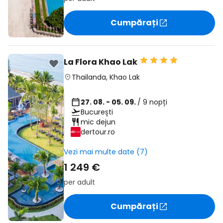
Cumpărați
La Flora Khao Lak
Thailanda
,
Khao Lak
27. 08. - 05. 09.
/ 9 nopți
București
mic dejun
dertour.ro
Vezi mai multe date (7)
1 249 €
per adult
Cumpărați