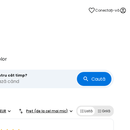
Conectați-vă
lor
ntru cât timp?
Caută
ază când
EUR
Preț (de la cel mai mic)
Listă
Grilă
ă la Cestee