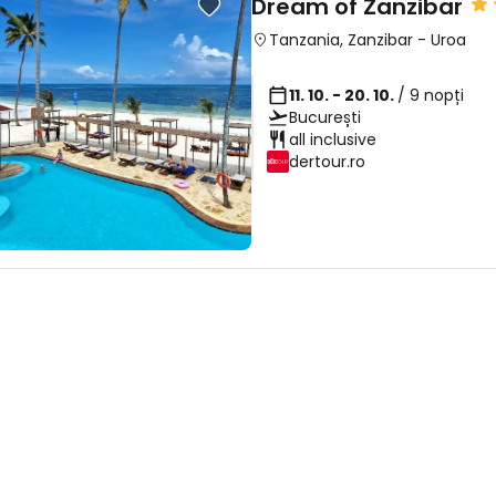
Dream of Zanzibar
... comunitatea mondială a călătorilo
Tanzania
,
Zanzibar
-
Uroa
11. 10. - 20. 10.
/ 9 nopți
Co
București
all inclusive
dertour.ro
Con
Cont