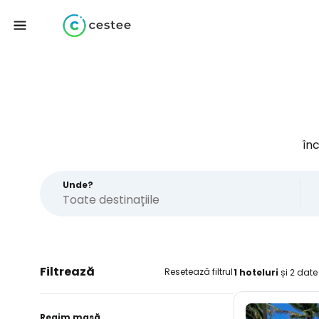
în
Unde?
Filtrează
Resetează filtrul
1 hoteluri
și 2 date
Regim masă