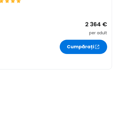
r
2 364 €
ntinuați cu Google
per adult
Cumpărați
tinuați cu Facebook
inuați cu e-mailul