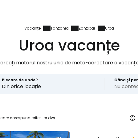
Vacanțe
Tanzania
Zanzibar
Uroa
Uroa vacanțe
cercați motorul nostru unic de meta-cercetare a vacanțe
Plecare de unde?
Când și pe
Din orice locație
Nu conte
 care corespund criteriilor dvs.
Conectați-v