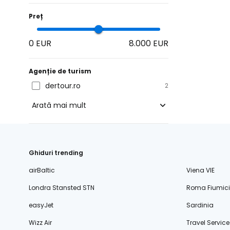
Preț
0 EUR
8.000 EUR
Agenție de turism
dertour.ro
2
Arată mai mult
blue-style.cz
fischer.cz
Ghiduri trending
eximtours.cz
airBaltic
Viena VIE
cedok.cz
Londra Stansted STN
Roma Fiumic
ceskekormidlo.cz
easyJet
Sardinia
tui.cz
Wizz Air
Travel Service