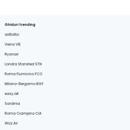
Ghiduri trending
airBaltic
Viena VIE
Ryanair
Londra Stansted STN
Roma Fiumicino FCO
Milano-Bergamo BGY
easyJet
Sardinia
Roma Ciampino CIA
Wizz Air