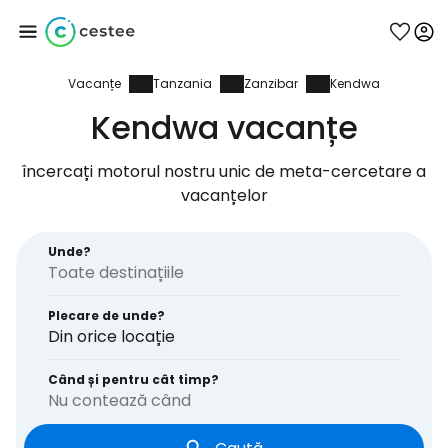
Vacanțe
Tanzania
Zanzibar
Kendwa
Conectați-vă la
Kendwa vacanțe
Cestee
încercați motorul nostru unic de meta-cercetare a
vacanțelor
... comunitatea mondială a călătorilor
Unde?
Continuați cu Google
Plecare de unde?
Din orice locație
Continuați cu Facebook
Când și pentru cât timp?
Nu contează când
Continuați cu e-mailul