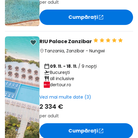
per adult
Cumpărați
RIU Palace Zanzibar
Tanzania
,
Zanzibar
-
Nungwi
09. 11. - 18. 11.
/ 9 nopți
București
all inclusive
dertour.ro
Vezi mai multe date (3)
2 334 €
per adult
Cumpărați