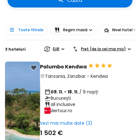
Caută
Toate filtrele
Regim masă
Nivel hotel
EUR
Preț (de la cel mai mic)
3 hoteluri
Palumbo Kendwa
Tanzania
,
Zanzibar
-
Kendwa
09. 11. - 18. 11.
/ 9 nopți
București
all inclusive
dertour.ro
Vezi mai multe date (3)
1 502 €