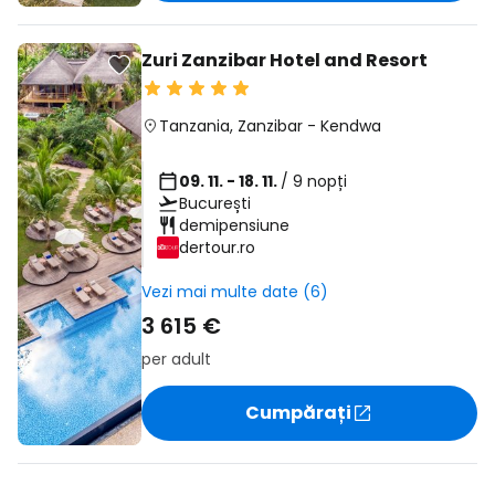
Zuri Zanzibar Hotel and Resort
Tanzania
,
Zanzibar
-
Kendwa
09. 11. - 18. 11.
/ 9 nopți
București
demipensiune
dertour.ro
Vezi mai multe date (6)
3 615 €
per adult
Cumpărați