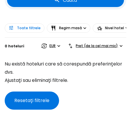
Caută
Toate filtrele
Regim masă
Nivel hotel
EUR
Preț (de la cel mai mic)
0 hoteluri
Nu există hoteluri care să corespundă preferințelor
dvs.
Ajustați sau eliminați filtrele.
Resetați filtrele