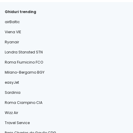
Ghiduri trending
airBaltic
Viena VIE
Ryanair
Londra Stansted STN
Roma Fiumicino FCO
Milano-Bergamo BGY
easyJet
Sardinia
Roma Ciampino CIA
Wizz Air
Travel Service
Paris Charles de Gaulle CDG