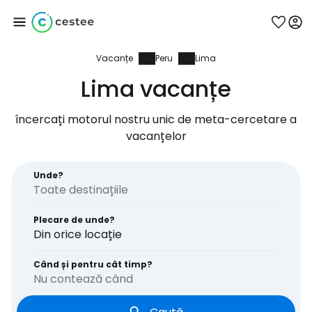
Vacanțe
Peru
Lima
Conectați-vă la
Lima vacanțe
Cestee
încercați motorul nostru unic de meta-cercetare a
vacanțelor
... comunitatea mondială a călătorilor
Unde?
Continuați cu Google
Plecare de unde?
Din orice locație
Continuați cu Facebook
Când și pentru cât timp?
Nu contează când
Continuați cu e-mailul