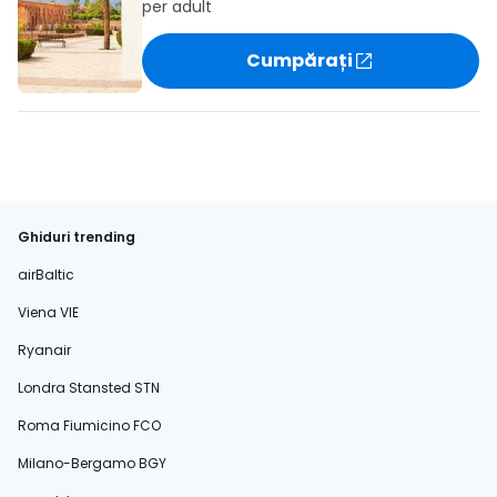
per adult
Cumpărați
Ghiduri trending
airBaltic
Viena VIE
Ryanair
Londra Stansted STN
Roma Fiumicino FCO
Milano-Bergamo BGY