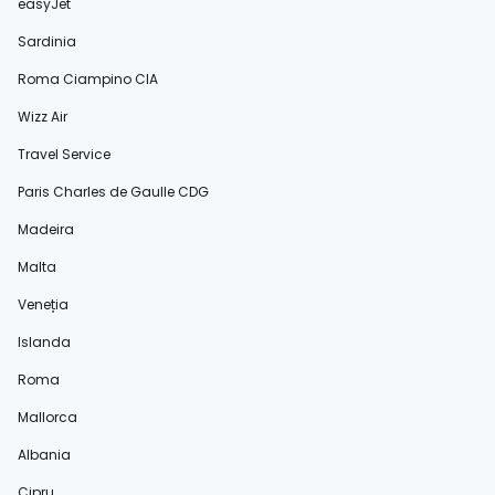
easyJet
Sardinia
Roma Ciampino CIA
Wizz Air
Travel Service
Paris Charles de Gaulle CDG
Madeira
Malta
Veneția
Islanda
Roma
Mallorca
Albania
Cipru