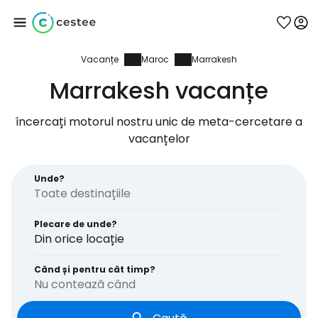
Vacanțe
Maroc
Marrakesh
Conectați-vă la
Marrakesh vacanțe
Cestee
încercați motorul nostru unic de meta-cercetare a
vacanțelor
... comunitatea mondială a călătorilor
Unde?
Continuați cu Google
Plecare de unde?
Din orice locație
Continuați cu Facebook
Când și pentru cât timp?
Nu contează când
Continuați cu e-mailul