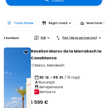
Caută
Toate filtrele
Regim masă
Nivel hotel
EUR
Preț (de la cel mai mic)
1 hoteluri
Revelion Maroc de la Marrakech la
Casablanca
Maroc
,
Marrakesh
30. 12. - 09. 01.
/ 10 nopți
București
demipensiune
dertour.ro
1 599 €