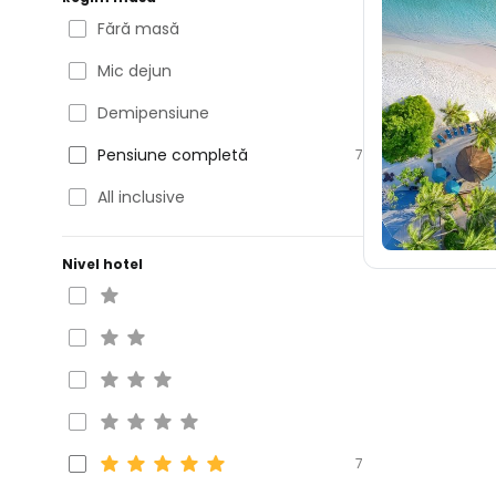
Fără masă
Mic dejun
Demipensiune
Pensiune completă
7
All inclusive
Nivel hotel
7