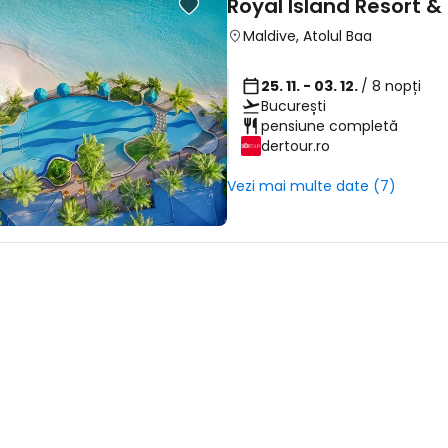
Royal Island Resort &
... comunitatea mondială a călătorilo
Maldive
,
Atolul Baa
25. 11. - 03. 12.
/ 8 nopți
Co
București
pensiune completă
dertour.ro
Con
Vezi mai multe date (7)
Cont