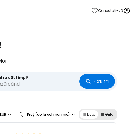
Conectați-vă
e
lor
ntru cât timp?
Caută
ază când
EUR
Preț (de la cel mai mic)
Listă
Grilă
ă la Cestee