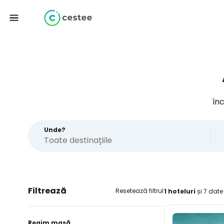
în
Unde?
Filtrează
Resetează filtrul
1 hoteluri
și 7 date
Regim masă