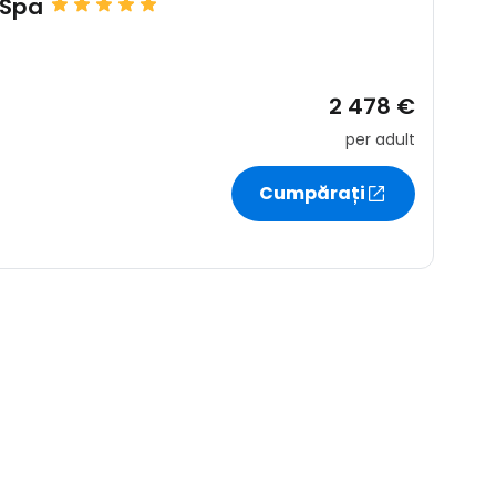
 Spa
r
ntinuați cu Google
2 478 €
per adult
tinuați cu Facebook
Cumpărați
inuați cu e-mailul