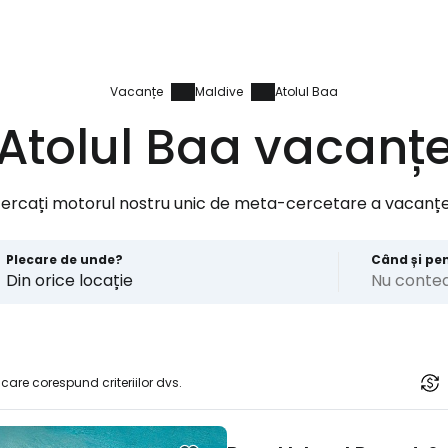
Vacanțe
Maldive
Atolul Baa
Atolul Baa vacanț
cercați motorul nostru unic de meta-cercetare a vacanțe
Plecare de unde?
Când și pe
Din orice locație
Nu conte
 care corespund criteriilor dvs.
Conectați-v