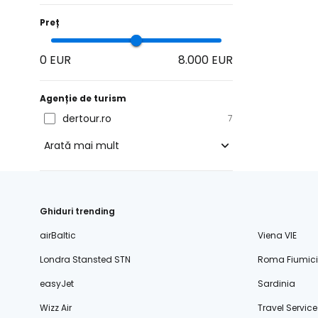
Preț
0 EUR
8.000 EUR
Agenție de turism
dertour.ro
7
Arată mai mult
blue-style.cz
fischer.cz
Ghiduri trending
eximtours.cz
airBaltic
Viena VIE
cedok.cz
Londra Stansted STN
Roma Fiumic
ceskekormidlo.cz
easyJet
Sardinia
tui.cz
Wizz Air
Travel Service