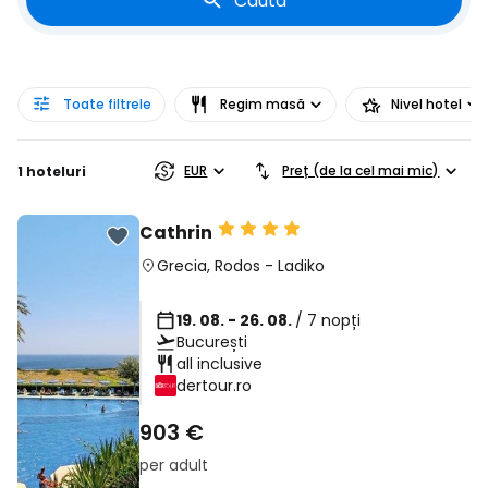
Caută
Toate filtrele
Regim masă
Nivel hotel
EUR
Preț (de la cel mai mic)
1 hoteluri
Cathrin
Grecia
,
Rodos
-
Ladiko
19. 08. - 26. 08.
/ 7 nopți
București
all inclusive
dertour.ro
903 €
per adult