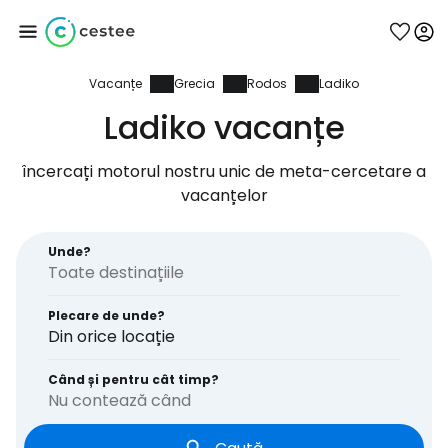
Vacanțe
Grecia
Rodos
Ladiko
Conectați-vă la
Ladiko vacanțe
Cestee
încercați motorul nostru unic de meta-cercetare a
vacanțelor
... comunitatea mondială a călătorilor
Unde?
Continuați cu Google
Plecare de unde?
Din orice locație
Continuați cu Facebook
Când și pentru cât timp?
Nu contează când
Continuați cu e-mailul