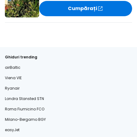
Cumpărați
Ghiduri trending
airBaltic
Viena VIE
Ryanair
Londra Stansted STN
Roma Fiumicino FCO
Milano-Bergamo BGY
easyJet