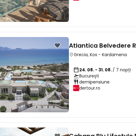
Atlantica Belvedere 
Grecia
,
Kos
-
Kardamena
24. 08. - 31. 08.
/ 7 nopți
București
demipensiune
dertour.ro