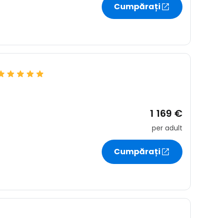
Cumpărați
1 169 €
per adult
Cumpărați