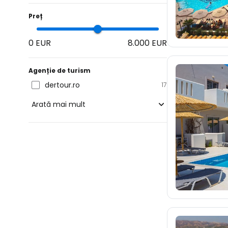
Preț
0 EUR
8.000 EUR
Agenție de turism
dertour.ro
17
Arată mai mult
blue-style.cz
fischer.cz
eximtours.cz
cedok.cz
ceskekormidlo.cz
tui.cz