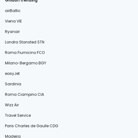
Ghiduri trending
airBaltic
Viena VIE
Ryanair
Londra Stansted STN
Roma Fiumicino FCO
Milano-Bergamo BGY
easyJet
Sardinia
Roma Ciampino CIA
Wizz Air
Travel Service
Paris Charles de Gaulle CDG
Madeira