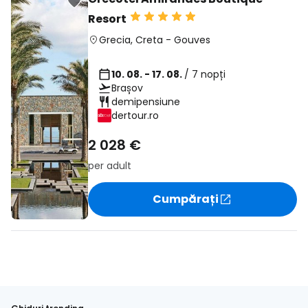
Resort
Grecia
,
Creta
-
Gouves
10. 08. - 17. 08.
/ 7 nopți
Brașov
demipensiune
dertour.ro
2 028 €
per adult
Cumpărați