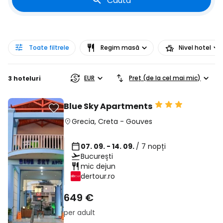
Caută
Toate filtrele
Regim masă
Nivel hotel
EUR
Preț (de la cel mai mic)
3 hoteluri
Blue Sky Apartments
Grecia
,
Creta
-
Gouves
07. 09. - 14. 09.
/ 7 nopți
București
mic dejun
dertour.ro
649 €
per adult