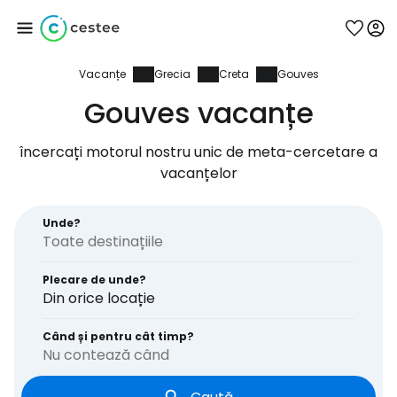
Vacanțe
Grecia
Creta
Gouves
Conectați-vă la
Gouves vacanțe
Cestee
încercați motorul nostru unic de meta-cercetare a
vacanțelor
... comunitatea mondială a călătorilor
Unde?
Continuați cu Google
Plecare de unde?
Din orice locație
Continuați cu Facebook
Când și pentru cât timp?
Nu contează când
Continuați cu e-mailul