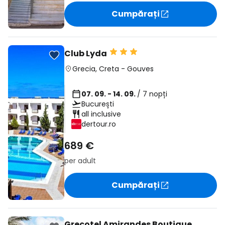
Cumpărați
Club Lyda
Grecia
,
Creta
-
Gouves
07. 09. - 14. 09.
/ 7 nopți
București
all inclusive
dertour.ro
689 €
per adult
Cumpărați
Grecotel Amirandes Boutique