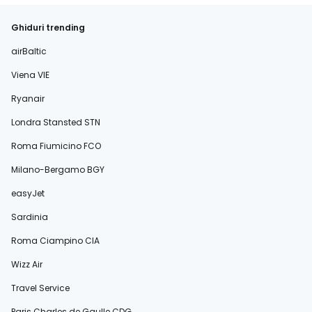
Ghiduri trending
airBaltic
Viena VIE
Ryanair
Londra Stansted STN
Roma Fiumicino FCO
Milano-Bergamo BGY
easyJet
Sardinia
Roma Ciampino CIA
Wizz Air
Travel Service
Paris Charles de Gaulle CDG