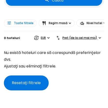
Caută
Toate filtrele
Regim masă
Nivel hotel
EUR
Preț (de la cel mai mic)
0 hoteluri
Nu există hoteluri care să corespundă preferințelor
dvs.
Ajustați sau eliminați filtrele.
Resetați filtrele