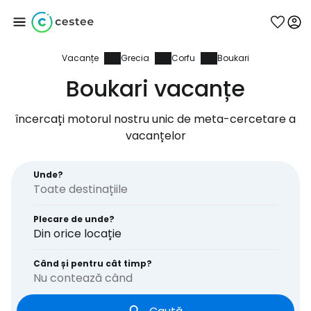
Vacanțe
Grecia
Corfu
Boukari
Conectați-vă la
Boukari vacanțe
Cestee
încercați motorul nostru unic de meta-cercetare a
vacanțelor
... comunitatea mondială a călătorilor
Unde?
Continuați cu Google
Plecare de unde?
Din orice locație
Continuați cu Facebook
Când și pentru cât timp?
Nu contează când
Continuați cu e-mailul