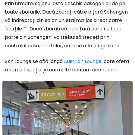
Prin urmare, salonul este deschis pasagerilor de pe
toate zborurile. Dacă zburați către o țară Schengen,
vă îndreptați din salon un etaj mai jos direct către
"porțile F". Dacă zburați către o țară care nu face
parte din Schengen, va trebui să treceți prin
controlul pașapoartelor, care se află lângă salon.
SKY Lounge se află lângă
Austrian Lounge
, care oferă
mai mult spațiu și mai multe băuturi răcoritoare.