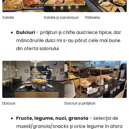
Salate
Salate și sandvișuri
Patiserie
Dulciuri
- prăjituri și chifle austriece tipice, dar
mâncărurile dulci mi s-au părut cele mai bune
din oferta salonului
Dulciuri
Dulciuri și prăjituri
Fructe, legume, nuci, granola
- selecția de
muesli/granola/snacks și orice legume în afara