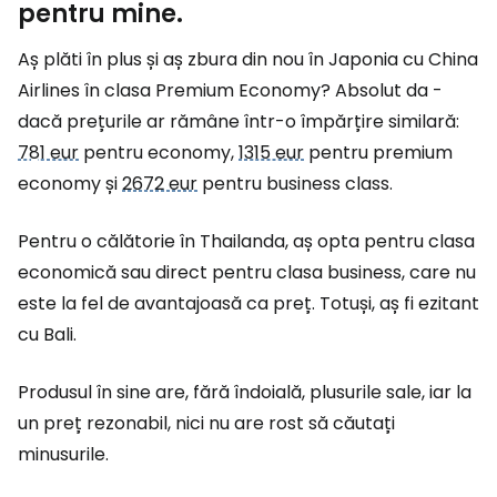
pentru mine.
Aș plăti în plus și aș zbura din nou în Japonia cu China
Airlines în clasa Premium Economy? Absolut da -
dacă prețurile ar rămâne într-o împărțire similară:
781 eur
pentru economy,
1315 eur
pentru premium
economy și
2672 eur
pentru business class.
Pentru o călătorie în Thailanda, aș opta pentru clasa
economică sau direct pentru clasa business, care nu
este la fel de avantajoasă ca preț. Totuși, aș fi ezitant
cu Bali.
Produsul în sine are, fără îndoială, plusurile sale, iar la
un preț rezonabil, nici nu are rost să căutați
minusurile.