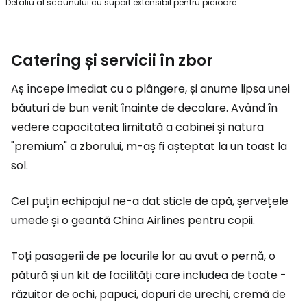
Detaliu al scaunului cu suport extensibil pentru picioare
Catering și servicii în zbor
Aș începe imediat cu o plângere, și anume lipsa unei
băuturi de bun venit înainte de decolare. Având în
vedere capacitatea limitată a cabinei și natura
"premium" a zborului, m-aș fi așteptat la un toast la
sol.
Cel puțin echipajul ne-a dat sticle de apă, șervețele
umede și o geantă China Airlines pentru copii.
Toți pasagerii de pe locurile lor au avut o pernă, o
pătură și un kit de facilități care includea de toate -
răzuitor de ochi, papuci, dopuri de urechi, cremă de