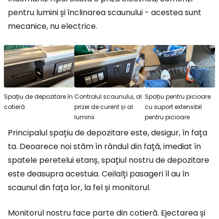
pentru lumini și înclinarea scaunului - acestea sunt
mecanice, nu electrice.
Spațiu de depozitare în
Controlul scaunului, al
Spațiu pentru picioare
cotieră
prizei de curent și al
cu suport extensibil
luminii
pentru picioare
Principalul spațiu de depozitare este, desigur, în fața
ta. Deoarece noi stăm în rândul din față, imediat în
spatele peretelui etanș, spațiul nostru de depozitare
este deasupra acestuia. Ceilalți pasageri îl au în
scaunul din fața lor, la fel și monitorul.
Monitorul nostru face parte din cotieră. Ejectarea și