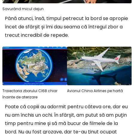
Savurând micul dejun
Până atunci, însă, timpul petrecut la bord se apropie
încet de sfârșit și îmi dau seama că întregul zbor a
trecut incredibil de repede.
Traiectoria zborului CI68 chiar
Avionul China Airlines pe hartă
înainte de aterizare
Poate că copiii au adormit pentru câteva ore, dar eu
nu am închis un ochi. În sfârșit, am putut să am puțin
timp pentru mine și să mă bucur de filmele de la
bord. Nu au fost grozave, dar te-au ținut ocupat