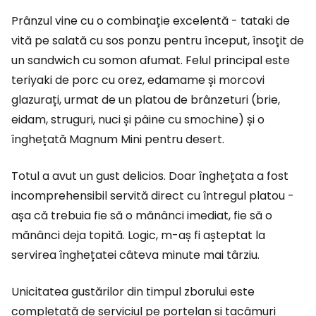
Prânzul vine cu o combinație excelentă - tataki de
vită pe salată cu sos ponzu pentru început, însoțit de
un sandwich cu somon afumat. Felul principal este
teriyaki de porc cu orez, edamame și morcovi
glazurați, urmat de un platou de brânzeturi (brie,
eidam, struguri, nuci și pâine cu smochine) și o
înghețată Magnum Mini pentru desert.
Totul a avut un gust delicios. Doar înghețata a fost
incomprehensibil servită direct cu întregul platou -
așa că trebuia fie să o mănânci imediat, fie să o
mănânci deja topită. Logic, m-aș fi așteptat la
servirea înghețatei câteva minute mai târziu.
Unicitatea gustărilor din timpul zborului este
completată de serviciul pe porțelan și tacâmuri