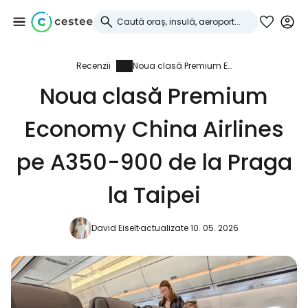
Recenzii
Noua clasă Premium Economy China Airlines pe A350-900 de la Praga la Taipei
Conectați-vă la
Noua clasă Premium
Cestee
Economy China Airlines
... comunitatea mondială a călătorilor
pe A350-900 de la Praga
Continuați cu Google
la Taipei
David Eiselt
actualizate 10. 05. 2026
Continuați cu Facebook
Continuați cu e-mailul