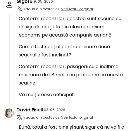
Gigo15
19. 05. 2026
Tradus din cestee.cz
Vezi textul original
Conform recenziilor, acestea sunt scaune cu
design de coajă fixă în clasa premium
economy pe această companie aeriană.
Cum a fost spațiul pentru picioare dacă
scaunul a fost înclinat?
Conform recenziilor, pasagerii cu o înălțime
mai mare de 1,8 metri au probleme cu aceste
scaune.
Vă mulțumesc anticipat.
David Eiselt
03. 06. 2026
Tradus din cestee.cz
Vezi textul original
Bună, totul a fost bine și sunt sigur că nu va fi o