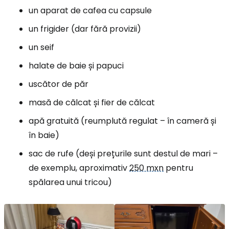
un aparat de cafea cu capsule
un frigider (dar fără provizii)
un seif
halate de baie și papuci
uscător de păr
masă de călcat și fier de călcat
apă gratuită (reumplută regulat – în cameră și
în baie)
sac de rufe (deși prețurile sunt destul de mari –
de exemplu, aproximativ
250 mxn
pentru
spălarea unui tricou)