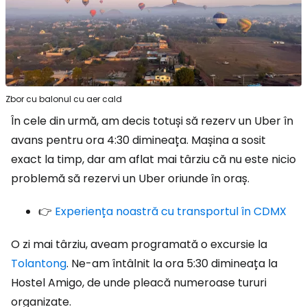
Zbor cu balonul cu aer cald
În cele din urmă, am decis totuși să rezerv un Uber în
avans pentru ora 4:30 dimineața. Mașina a sosit
exact la timp, dar am aflat mai târziu că nu este nicio
problemă să rezervi un Uber oriunde în oraș.
👉
Experiența noastră cu transportul în CDMX
O zi mai târziu, aveam programată o excursie la
Tolantong
. Ne-am întâlnit la ora 5:30 dimineața la
Hostel Amigo, de unde pleacă numeroase tururi
organizate.