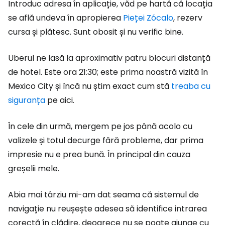
Introduc adresa în aplicație, văd pe hartă că locația
se află undeva în apropierea
Pieței Zócalo
, rezerv
cursa și plătesc. Sunt obosit și nu verific bine.
Uberul ne lasă la aproximativ patru blocuri distanță
de hotel. Este ora 21:30; este prima noastră vizită în
Mexico City și încă nu știm exact cum stă
treaba cu
siguranța
pe aici.
În cele din urmă, mergem pe jos până acolo cu
valizele și totul decurge fără probleme, dar prima
impresie nu e prea bună. În principal din cauza
greșelii mele.
Abia mai târziu mi-am dat seama că sistemul de
navigație nu reușește adesea să identifice intrarea
corectă în clădire, deoarece nu se poate ajunge cu