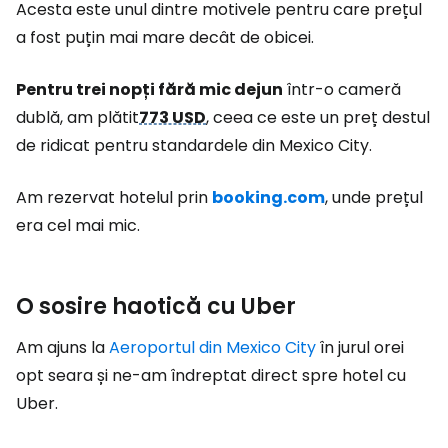
Acesta este unul dintre motivele pentru care prețul
a fost puțin mai mare decât de obicei.
Pentru trei nopți fără mic dejun
într-o cameră
dublă, am plătit
773 USD
, ceea ce este un preț destul
de ridicat pentru standardele din Mexico City.
Am rezervat hotelul prin
booking.com
, unde prețul
era cel mai mic.
O sosire haotică cu Uber
Am ajuns la
Aeroportul din Mexico City
în jurul orei
opt seara și ne-am îndreptat direct spre hotel cu
Uber.