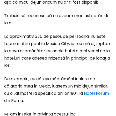
așa că micul dejun oricum nu ar fi fost disponibil.
Trebuie să recunosc că nu aveam mari așteptări de
la el.
La aproximativ 370 de pesos de persoană, nu este
tocmai ieftin pentru Mexico City, iar eu mă așteptam
la ceva asemănător cu acele bufete mai vechi de la
hoteluri, care adesea mizează în principal pe locația
lor.
De exemplu, cu câteva săptămâni înainte de
călătoria mea în Mexic, luasem un mic dejun similar,
cu o „atmosferă specifică anilor ’90”, la
Hotel Forum
din Roma.
M-am înșelat în privința acestui loc.