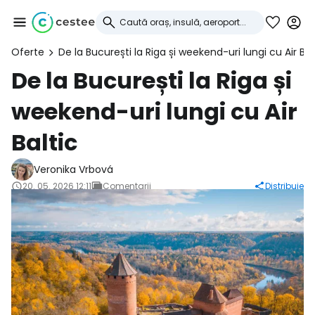
Oferte
De la București la Riga și weekend-uri lungi cu Air Bal
Conectați-vă la
De la București la Riga și
weekend-uri lungi cu Air
Cestee
Baltic
... comunitatea mondială a călătorilor
Veronika Vrbová
20. 05. 2026 12:11
Comentarii
Distribuie
Continuați cu Google
Continuați cu Facebook
Continuați cu e-mailul