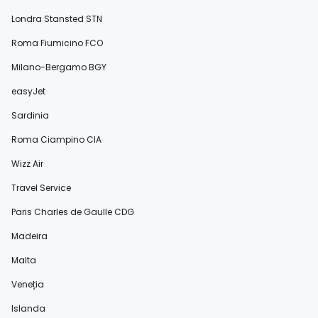
Londra Stansted STN
Roma Fiumicino FCO
Milano-Bergamo BGY
easyJet
Sardinia
Roma Ciampino CIA
Wizz Air
Travel Service
Paris Charles de Gaulle CDG
Madeira
Malta
Veneția
Islanda