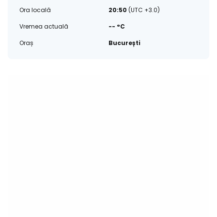
Ora locală
20:50
(UTC +3.0)
Vremea actuală
-- °C
Oraș
București