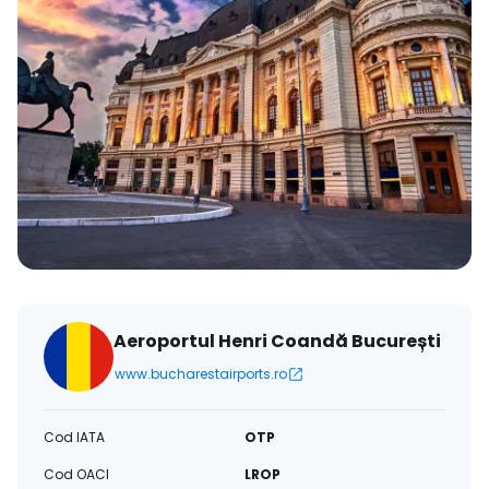
Aeroportul Henri Coandă București
www.bucharestairports.ro
Cod IATA
OTP
Cod OACI
LROP