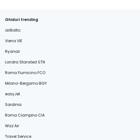
Ghiduri trending
airBaltic
Viena VIE
Ryanair
Londra Stansted STN
Roma Fiumicino FCO
Milano-Bergamo BGY
easyJet
Sardinia
Roma Ciampino CIA
Wizz Air
Travel Service