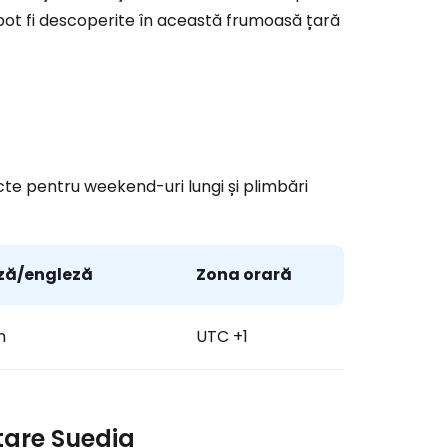
ă la Cestee
 pot fi descoperite în această frumoasă țară
r
ntinuați cu Google
te pentru weekend-uri lungi și plimbări
tinuați cu Facebook
ză/engleză
Zona orară
inuați cu e-mailul
n
UTC +1
itare Suedia