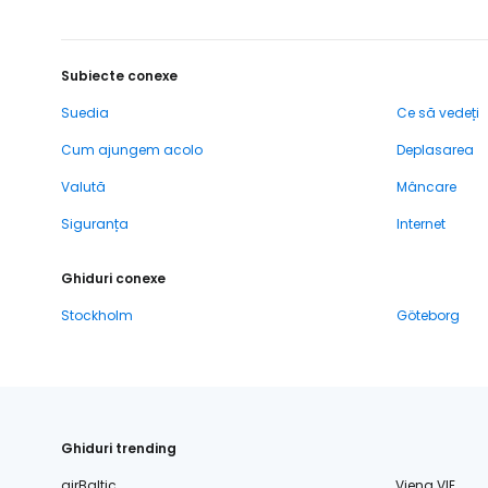
Subiecte conexe
Suedia
Ce să vedeți
Cum ajungem acolo
Deplasarea
Valută
Mâncare
Siguranța
Internet
Ghiduri conexe
Stockholm
Göteborg
Ghiduri trending
airBaltic
Viena VIE