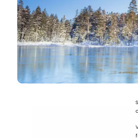
S
c
V
f