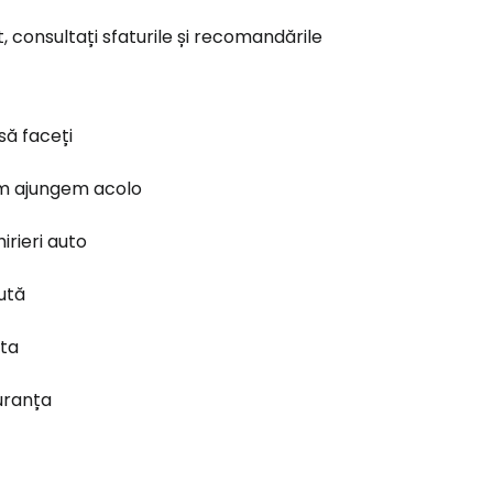
, consultați sfaturile și recomandările
să faceți
 ajungem acolo
hirieri auto
ută
ta
uranța