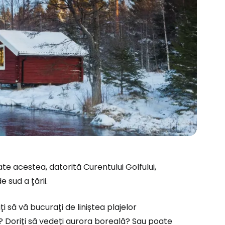
ate acestea, datorită Curentului Golfului,
 sud a țării.
i să vă bucurați de liniștea plajelor
or? Doriți să vedeți aurora boreală? Sau poate