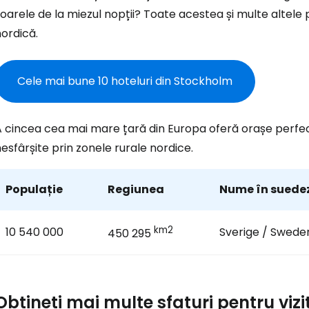
Conectați-v
oarele de la miezul nopții? Toate acestea și multe altele
ordică.
... comunitatea mondială a călătorilo
Cele mai bune 10 hoteluri din Stockholm
Co
A cincea cea mai mare țară din Europa oferă orașe perfec
esfârșite prin zonele rurale nordice.
Con
Populație
Regiunea
Nume în suede
Cont
km2
10 540 000
Sverige / Swede
450 295
Obțineți mai multe sfaturi pentru viz