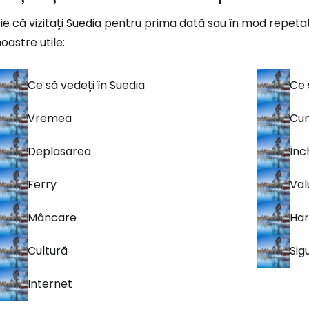
ie că vizitați Suedia pentru prima dată sau în mod repetat
oastre utile:
Ce să vedeți în Suedia
Ce 
Vremea
Cum
Deplasarea
Înc
Ferry
Val
Mâncare
Har
Cultură
Sig
Internet