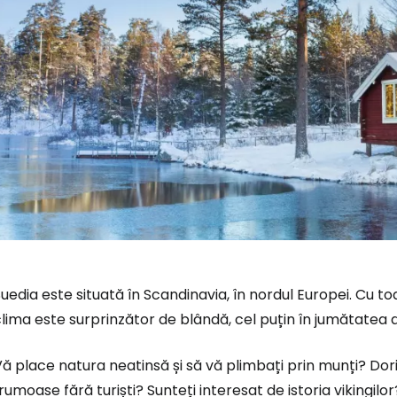
uedia este situată în Scandinavia, în nordul Europei. Cu to
lima este surprinzător de blândă, cel puțin în jumătatea de
ă place natura neatinsă și să vă plimbați prin munți? Doriț
rumoase fără turiști? Sunteți interesat de istoria vikingil