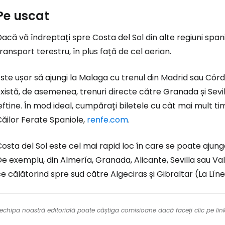
Cont
Pe uscat
acă vă îndreptați spre Costa del Sol din alte regiuni span
ransport terestru, în plus față de cel aerian.
ste ușor să ajungi la Malaga cu trenul din Madrid sau Cór
xistă, de asemenea, trenuri directe către Granada și Sevil
eftine. În mod ideal, cumpărați biletele cu cât mai mult tim
ăilor Ferate Spaniole,
renfe.com
.
osta del Sol este cel mai rapid loc în care se poate ajung
e exemplu, din Almería, Granada, Alicante, Sevilla sau Va
e călătorind spre sud către Algeciras și Gibraltar (La Líne
re echipa noastră editorială poate câștiga comisioane dacă faceți clic pe li