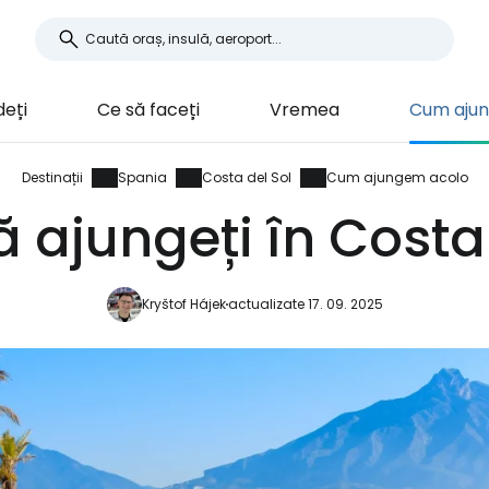
deți
Ce să faceți
Vremea
Cum aju
Destinații
Spania
Costa del Sol
Cum ajungem acolo
 ajungeți în Costa 
Kryštof Hájek
actualizate 17. 09. 2025