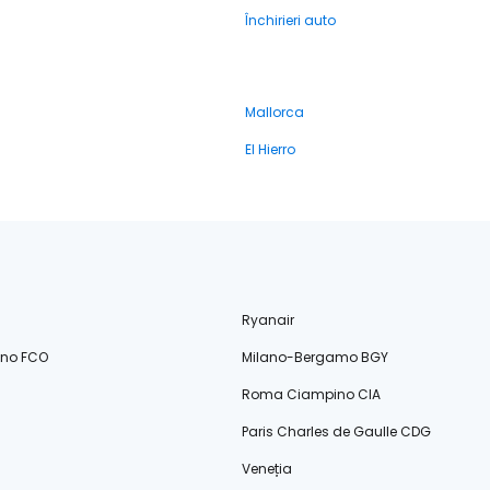
Închirieri auto
Mallorca
El Hierro
Ryanair
ino FCO
Milano-Bergamo BGY
Roma Ciampino CIA
Paris Charles de Gaulle CDG
Veneția