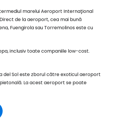
ntermediul marelui Aeroport Internațional
. Direct de la aeroport, cea mai bună
dena, Fuengirola sau Torremolinos este cu
ă la Cestee
pa, inclusiv toate companiile low-cost.
r
 del Sol este zborul către exoticul aeroport
 pietonală. La acest aeroport se poate
ntinuați cu Google
tinuați cu Facebook