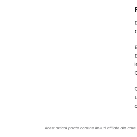
D
t
E
E
i
C
C
D
c
Acest articol poate conține linkuri afiliate din ca