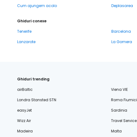
Cum ajungem acolo
Deplasarea
Ghiduri conexe
Tenerife
Barcelona
Lanzarote
La Gomera
Ghiduri trending
airBaltic
Viena VIE
Londra Stansted STN
Roma Fiumic
easyJet
Sardinia
Wizz Air
Travel Service
Madeira
Malta