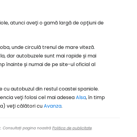
inuați cu e-mailul
iole, atunci aveți o gamă largă de opțiuni de
doba, unde circulă trenul de mare viteză.
la, dar autobuzele sunt mai rapide și mai
p înainte și numai de pe site-ul oficial al
e cu autobuzul din restul coastei spaniole.
lencia veți folosi cel mai adesea
Alsa
, în timp
a) veți călători cu
Avanza
.
nk. Consultați pagina noastră
Politica de publicitate
.