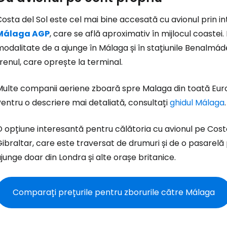
osta del Sol este cel mai bine accesată cu avionul prin i
Málaga AGP
, care se află aproximativ în mijlocul coastei
odalitate de a ajunge în Málaga și în stațiunile Benalmá
renul, care oprește la terminal.
Conectați-v
Multe companii aeriene zboară spre Malaga din toată Euro
entru o descriere mai detaliată, consultați
ghidul Málaga
.
... comunitatea mondială a călătorilo
 opțiune interesantă pentru călătoria cu avionul pe Costa
ibraltar, care este traversat de drumuri și de o pasarelă
Co
junge doar din Londra și alte orașe britanice.
Con
Comparați prețurile pentru zborurile către Málaga