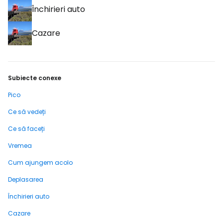
Închirieri auto
Cazare
Subiecte conexe
Pico
Ce să vedeți
Ce să faceți
Vremea
Cum ajungem acolo
Deplasarea
Închirieri auto
Cazare