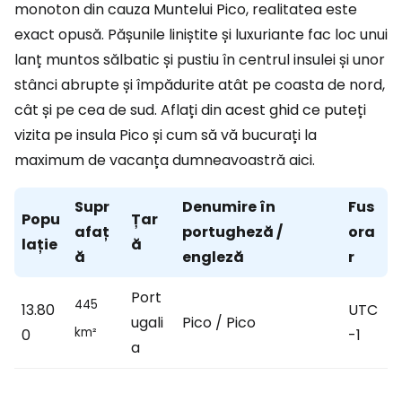
monoton din cauza Muntelui Pico, realitatea este
exact opusă. Pășunile liniștite și luxuriante fac loc unui
lanț muntos sălbatic și pustiu în centrul insulei și unor
stânci abrupte și împădurite atât pe coasta de nord,
cât și pe cea de sud. Aflați din acest ghid ce puteți
vizita pe insula Pico și cum să vă bucurați la
maximum de vacanța dumneavoastră aici.
Supr
Denumire în
Fus
Popu
Țar
afaț
portugheză /
ora
lație
ă
ă
engleză
r
Port
445
13.80
UTC
ugali
Pico / Pico
km²
0
-1
a