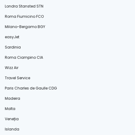
Londra Stansted STN
Roma Fiumicino FCO
Milano-Bergamo BGY
easyJet
Sardinia
Roma Ciampino CIA
Wizz Air
Travel Service
Paris Charles de Gaulle CDG
Madeira
Malta
Veneția
Islanda