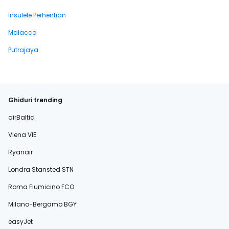
Insulele Perhentian
Malacca
Putrajaya
Ghiduri trending
airBaltic
Viena VIE
Ryanair
Londra Stansted STN
Roma Fiumicino FCO
Milano-Bergamo BGY
easyJet