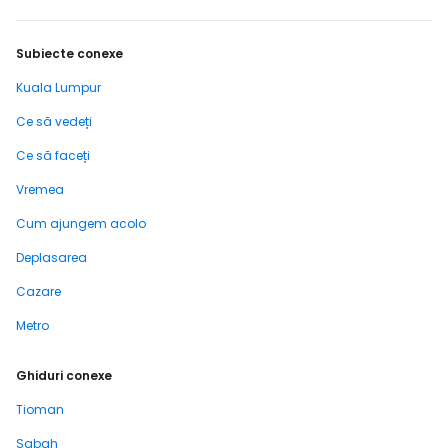
Subiecte conexe
Kuala Lumpur
Ce să vedeți
Ce să faceți
Vremea
Cum ajungem acolo
Deplasarea
Cazare
Metro
Ghiduri conexe
Tioman
Sabah