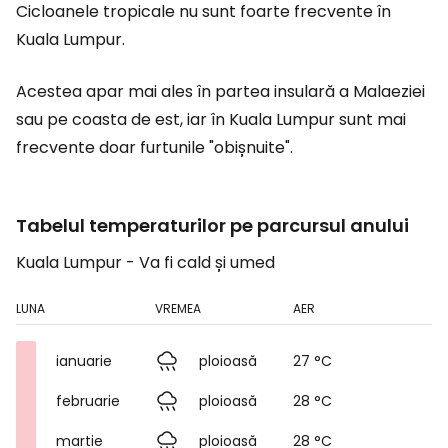
Cicloanele tropicale nu sunt foarte frecvente în
Kuala Lumpur.
Acestea apar mai ales în partea insulară a Malaeziei
sau pe coasta de est, iar în Kuala Lumpur sunt mai
frecvente doar furtunile "obișnuite".
Tabelul temperaturilor pe parcursul anului
Kuala Lumpur - Va fi cald și umed
LUNA
VREMEA
AER
ianuarie
ploioasă
27 °C
februarie
ploioasă
28 °C
martie
ploioasă
28 °C