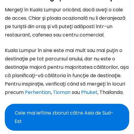
Mergeți în Kuala Lumpur oricând, dacă aveți o cale
de acces. Chiar și ploaia ocazională nu îi deranjează
pe turiștii din oraș și vă puteți adăposti într-un
restaurant, cafenea sau centru comercial.
Kuala Lumpur în sine este mai mult sau mai puțin o
destinație pe tot parcursul anului, dar nu este o
destinație majoră pentru majoritatea călătorilor, așa
că planificați-vă călătoria în funcție de destinație.
Pentru inspirație, verificați când să mergeți în locuri
precum
Perhentian
,
Tioman
sau
Phuket
, Thailanda.
Cele mai ieftine zboruri către Asia de Sud-
Est