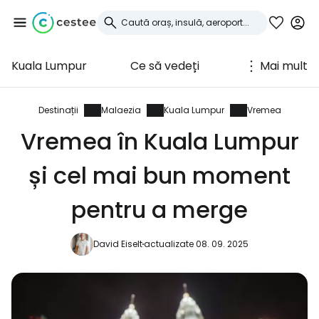
Kuala Lumpur
Ce să vedeți
Mai mult
Conectați-vă la
Cestee
Destinații
Malaezia
Kuala Lumpur
Vremea
Vremea în Kuala Lumpur
... comunitatea mondială a călătorilor
și cel mai bun moment
Continuați cu Google
pentru a merge
David Eiselt
actualizate 08. 09. 2025
Continuați cu Facebook
Continuați cu e-mailul