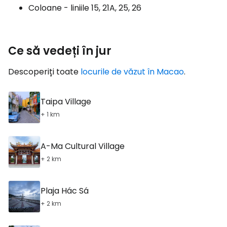
Coloane - liniile 15, 21A, 25, 26
Ce să vedeți în jur
Descoperiți toate
locurile de văzut în Macao
.
Taipa Village
+ 1 km
A-Ma Cultural Village
+ 2 km
Plaja Hác Sá
+ 2 km