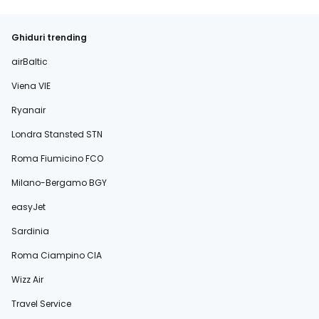
Ghiduri trending
airBaltic
Viena VIE
Ryanair
Londra Stansted STN
Roma Fiumicino FCO
Milano-Bergamo BGY
easyJet
Sardinia
Roma Ciampino CIA
Wizz Air
Travel Service