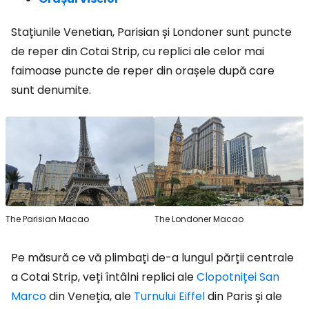
Stațiunile Venetian, Parisian și Londoner sunt puncte
de reper din Cotai Strip, cu replici ale celor mai
faimoase puncte de reper din orașele după care
sunt denumite.
The Parisian Macao
The Londoner Macao
Pe măsură ce vă plimbați de-a lungul părții centrale
a Cotai Strip, veți întâlni replici ale
Clopotniței San
Marco
din Veneția, ale
Turnului Eiffel
din Paris și ale