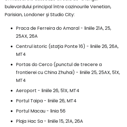
bulevardului principal între cazinourile Venetian,
Parisian, Londoner și Studio City:
Praca de Ferreira do Amaral - liniile 21A, 25,
25AX, 26A
Centrul istoric (stația Ponte 16) - liniile 26, 26A,
MT4
Portas do Cerco (punctul de trecere a
frontierei cu China Zhuhai) - liniile 25, 25AX, 51X,
MT4
Aeroport - liniile 26, 51X, MT4
Portul Taipa - liniile 26, MT4
Portul Macau - linia 56
Plaja Hac Sa - liniile 15, 21A, 26A