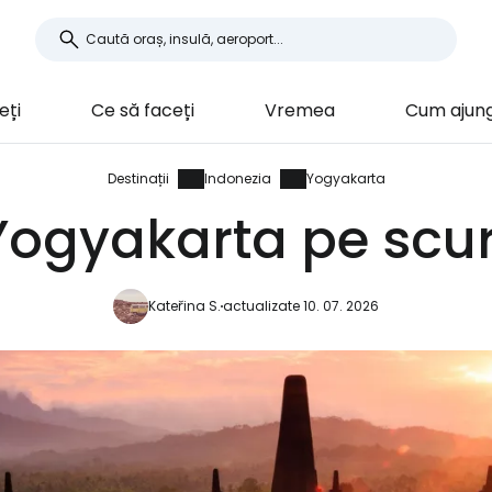
eți
Ce să faceți
Vremea
Cum ajun
Destinații
Indonezia
Yogyakarta
Yogyakarta pe scur
Kateřina S.
actualizate 10. 07. 2026