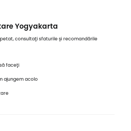
zitare Yogyakarta
petat, consultați sfaturile și recomandările
să faceți
 ajungem acolo
zare