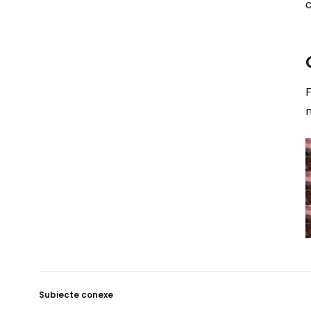
F
n
Subiecte conexe