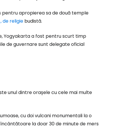
r
les pentru apropierea sa de două temple
ntinuați cu Google
, de religie
budistă.
ene, Yogyakarta a fost pentru scurt timp
tinuați cu Facebook
rile de guvernare sunt delegate oficial
inuați cu e-mailul
este unul dintre orașele cu cele mai multe
umoase, cu doi vulcani monumentali la o
je încântătoare la doar 30 de minute de mers