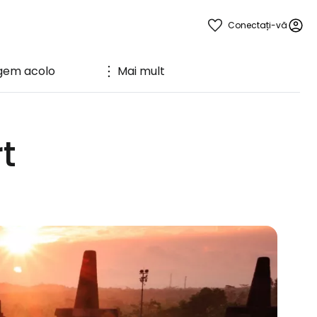
Conectați-vă
gem acolo
Mai mult
t