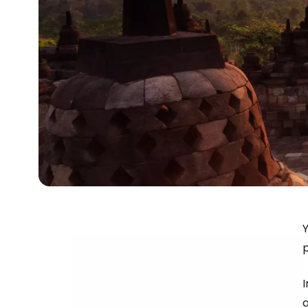
Y
p
I
a