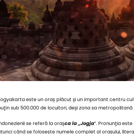
ogyakarta este un oraș plăcut și un important centru cult
uțin sub 500.000 de locuitori, deși zona sa metropolitană
Conectați-v
ndonezienii se referă la oraș
ca la „Jogja
”. Pronunția este
tunci când se folosește numele complet al orașului, litera