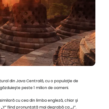
ural din Java Centrală, cu o populație de
 găzduiește peste 1 milion de oameni.
ă la Cestee
 similară cu cea din limba engleză, chiar și
 „Y” fiind pronunțată mai degrabă ca „J”.