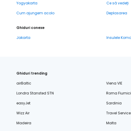
Yogyakarta
Ce să vedeți
Cum ajungem acolo
Deplasarea
Ghiduri conexe
Jakarta
Insulele Kom
Ghiduri trending
airBaltic
Viena VIE
Londra Stansted STN
Roma Fiumic
easyJet
Sardinia
Wizz Air
Travel Service
Madeira
Malta