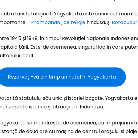
... comunitatea mondială a călătorilo
Pentru turistul obișnuit, Yogyakarta este cunoscut mai a
Co
importante –
Prambanan
, de religie
hindusă, și
Borobudur
ntre 1945 și 1949, în timpul Revoluției Naționale Indonezi
Con
apitala țării. Este, de asemenea, singurul loc în care pute
ultanului local.
Cont
Rezervați-vă din timp un hotel în Yogyakarta
atorită statutului său unic și istoriei bogate, Yogyakarta 
onumente istorice și atracții din Indonezia.
Yogyakarta se mândrește, de asemenea, cu împrejurimi fr
istanță de două ore cu mașina de centrul orașului și pla