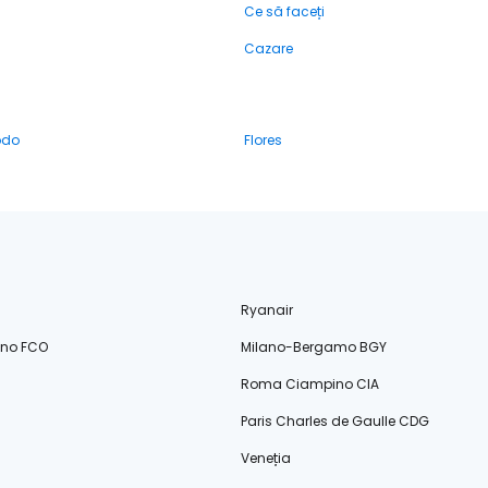
Ce să faceți
Cazare
odo
Flores
Ryanair
ino FCO
Milano-Bergamo BGY
Roma Ciampino CIA
Paris Charles de Gaulle CDG
Veneția