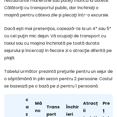
restaurante mai ieftine sau puteți mânca la bufete.
Călătoriți cu transportul public, dar închiriați o
mașină pentru câteva zile și plecați într-o excursie.
Dacă ești mai pretențios, cazează-te la un 4* sau 5*
cu cel puțin mic dejun. Vă ocupați de transport cu
taxiul sau cu mașina închiriată pe toată durata
sejurului și încercați în fiecare zi o atracție diferită pe
plajă.
Tabelul următor prezintă prețurile pentru un sejur de
o săptămână în plin sezon pentru 2 persoane. Costul
se bazează pe o bază pe zi pentru 1 persoană.
c
Mâ
Atracț
Pre
a
Trans
Închir
nc
ii
ț
z
port
ieri