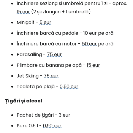
Închiriere șezlong și umbrelă pentru 1 zi - aprox.
15 eur
(2 șezlonguri + 1 umbrelă)
Minigolf -
5 eur
Închiriere barcă cu pedale -
10 eur
pe oră
Închiriere barcă cu motor -
50 eur
pe oră
Parasailing -
75 eur
Plimbare cu banana pe apă -
15 eur
Jet Skiing -
75 eur
Toaletă pe plajă -
0,50 eur
Țigări și alcool
Pachet de țigări -
3 eur
Bere 0,5 l -
0,90 eur