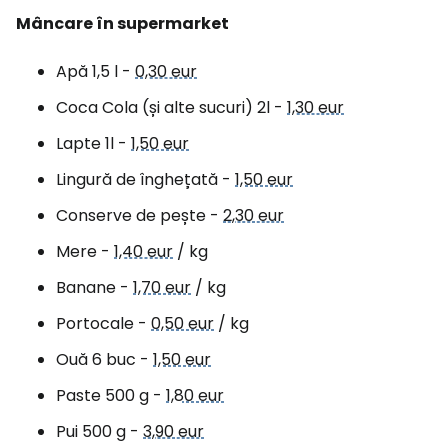
Mâncare în supermarket
Apă 1,5 l -
0,30 eur
Coca Cola (și alte sucuri) 2l -
1,30 eur
Lapte 1l -
1,50 eur
Lingură de înghețată -
1,50 eur
Conserve de pește -
2,30 eur
Mere -
1,40 eur
/ kg
Banane -
1,70 eur
/ kg
Portocale -
0,50 eur
/ kg
Ouă 6 buc -
1,50 eur
Paste 500 g -
1,80 eur
Pui 500 g -
3,90 eur