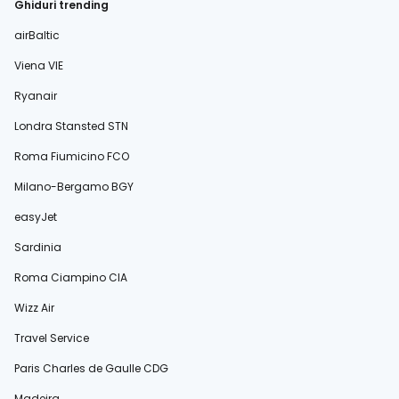
Ghiduri trending
airBaltic
Viena VIE
Ryanair
Londra Stansted STN
Roma Fiumicino FCO
Milano-Bergamo BGY
easyJet
Sardinia
Roma Ciampino CIA
Wizz Air
Travel Service
Paris Charles de Gaulle CDG
Madeira