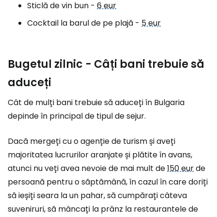
Sticlă de vin bun -
6 eur
Cocktail la barul de pe plajă -
5 eur
Bugetul zilnic - Câți bani trebuie să
aduceți
Cât de mulți bani trebuie să aduceți în Bulgaria
depinde în principal de tipul de sejur.
Dacă mergeți cu o agenție de turism și aveți
majoritatea lucrurilor aranjate și plătite în avans,
atunci nu veți avea nevoie de mai mult de
150 eur
de
persoană pentru o săptămână, în cazul în care doriți
să ieșiți seara la un pahar, să cumpărați câteva
suveniruri, să mâncați la prânz la restaurantele de