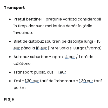
Transport
Prețul benzinei - prețurile variază considerabil
în timp, dar sunt mai ieftine decât în țările
învecinate
Bilet de autobuz sau tren pe distanțe lungi -
15
eur
până la
18 eur
(între Sofia și Burgas/Varna)
Autobuz suburban - aprox.
4 eur
/ 1 oră de
călătorie
Transport public, dus -
1 eur
Taxi -
1,30 eur
tarif de îmbarcare +
1,30 eur
tarif
pe km
Plaje