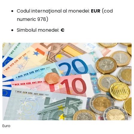
Codul internațional al monedei:
EUR
(cod
numeric 978)
Simbolul monedei:
€
Euro