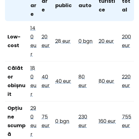
ar
turisti
tot
ar
public
auto
e
ce
al
e
14
Low-
0
20
200
28 eur
0 bgn
20 eur
cost
eu
eur
eur
r
Călăt
18
or
0
40
80
220
40 eur
80 eur
obișnu
eu
eur
eur
eur
it
r
Opțiu
29
ne
0
75
230
755
0 bgn
160 eur
scump
eu
eur
eur
eur
ă
r