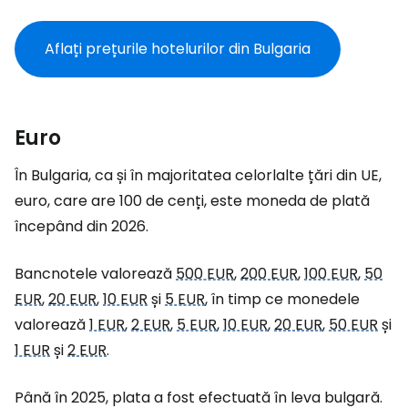
Aflați prețurile hotelurilor din Bulgaria
Euro
În Bulgaria, ca și în majoritatea celorlalte țări din UE,
euro, care are 100 de cenți, este moneda de plată
începând din 2026.
Bancnotele valorează
500 EUR
,
200 EUR
,
100 EUR
,
50
EUR
,
20 EUR
,
10 EUR
și
5 EUR
, în timp ce monedele
valorează
1 EUR
,
2 EUR
,
5 EUR
,
10 EUR
,
20 EUR
,
50 EUR
și
1 EUR
și
2 EUR
.
Până în 2025, plata a fost efectuată în leva bulgară.