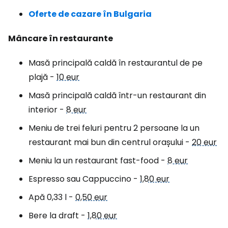
Oferte de cazare în Bulgaria
Mâncare în restaurante
Masă principală caldă în restaurantul de pe
plajă -
10 eur
Masă principală caldă într-un restaurant din
interior -
8 eur
Meniu de trei feluri pentru 2 persoane la un
restaurant mai bun din centrul orașului -
20 eur
Meniu la un restaurant fast-food -
8 eur
Espresso sau Cappuccino -
1,80 eur
Apă 0,33 l -
0,50 eur
Bere la draft -
1,80 eur