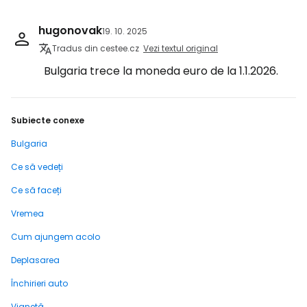
hugonovak
19. 10. 2025
Tradus din cestee.cz
Vezi textul original
Bulgaria trece la moneda euro de la 1.1.2026.
Subiecte conexe
Bulgaria
Ce să vedeți
Ce să faceți
Vremea
Cum ajungem acolo
Deplasarea
Închirieri auto
Vignetă