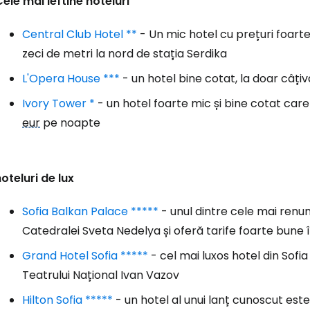
ele mai ieftine hoteluri
Central Club Hotel **
- Un mic hotel cu prețuri foarte
zeci de metri la nord de stația Serdika
L'Opera House ***
- un hotel bine cotat, la doar câț
Ivory Tower *
- un hotel foarte mic și bine cotat car
eur
pe noapte
oteluri de lux
Sofia Balkan Palace *****
- unul dintre cele mai renumi
Catedralei Sveta Nedelya și oferă tarife foarte bune
Grand Hotel Sofia *****
- cel mai luxos hotel din Sofia 
Teatrului Național Ivan Vazov
Hilton Sofia *****
- un hotel al unui lanț cunoscut este