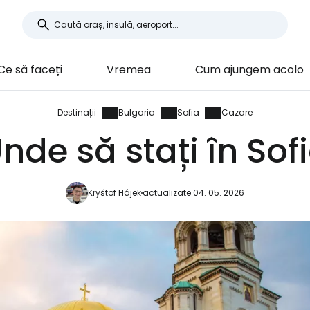
Ce să faceți
Vremea
Cum ajungem acolo
Destinații
Bulgaria
Sofia
Cazare
nde să stați în Sof
Kryštof Hájek
actualizate 04. 05. 2026