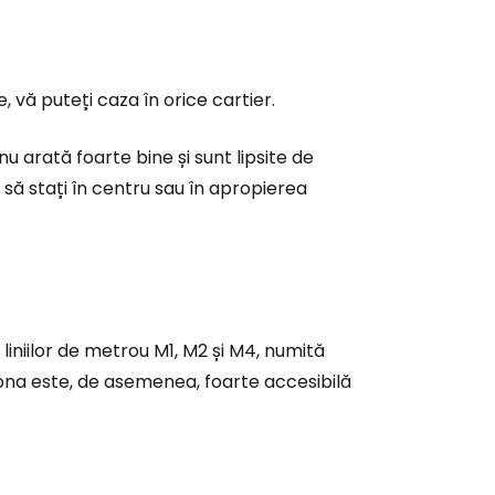
, vă puteți caza în orice cartier.
nu arată foarte bine și sunt lipsite de
 să stați în centru sau în apropierea
 liniilor de metrou M1, M2 și M4, numită
r zona este, de asemenea, foarte accesibilă