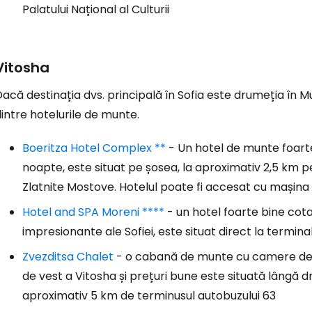
Conectați-v
Palatului Național al Culturii
... comunitatea mondială a călătorilo
Vitosha
Co
acă destinația dvs. principală în Sofia este drumeția în Mu
intre hotelurile de munte.
Con
Boeritza Hotel Complex **
- Un hotel de munte foarte
noapte, este situat pe șosea, la aproximativ 2,5 km pe
Zlatnite Mostove. Hotelul poate fi accesat cu mașina
Cont
Hotel and SPA Moreni ****
- un hotel foarte bine cota
impresionante ale Sofiei, este situat direct la termina
Zvezditsa Chalet
- o cabană de munte cu camere de h
de vest a Vitosha și prețuri bune este situată lângă 
aproximativ 5 km de terminusul autobuzului 63