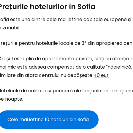
Prețurile hotelurilor în Sofia
ofia este una dintre cele mai ieftine capitale europene și 
ezonabil.
rețurile pentru hotelurile locale de 3* din apropierea cen
rașul este plin de apartamente private, citiți cu atenție
ai mic este adesea compensat de o calitate îndoielnică. 
imilare din afara centrului nu depășește
40 eur
.
otelurile de calitate superioară ale lanțurilor internațio
pe noapte.
Cele mai ieftine 10 hoteluri din Sofia