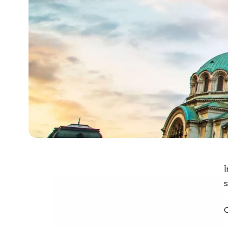
Î
s
C