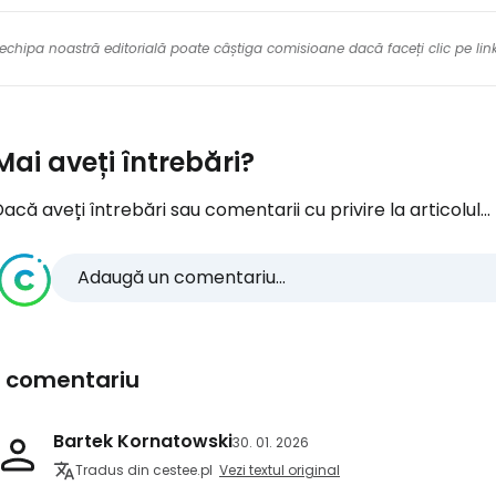
re echipa noastră editorială poate câștiga comisioane dacă faceți clic pe li
Mai aveți întrebări?
acă aveți întrebări sau comentarii cu privire la articolul...
Adaugă un comentariu...
1 comentariu
Bartek Kornatowski
30. 01. 2026
Tradus din cestee.pl
Vezi textul original