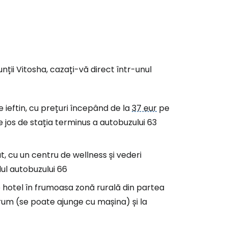
ă la Cestee
r
ntinuați cu Google
nții Vitosha, cazați-vă direct într-unul
tinuați cu Facebook
 ieftin, cu prețuri începând de la
37 eur
pe
 jos de stația terminus a autobuzului 63
inuați cu e-mailul
t, cu un centru de wellness și vederi
lul autobuzului 66
otel în frumoasa zonă rurală din partea
drum (se poate ajunge cu mașina) și la