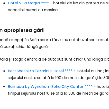
Hotel Villa Magus ****
- hotelul de lux din partea de s
accesibil numai cu mașina
În apropierea gării
acă ajungeți în Sofia seara târziu cu autobuzul sau trenu
ă cazați chiar lângă gară.
ara și stația centrală de autobuz sunt chiar una lângă alt
Best Western Terminus Hotel ****
- Hotelul cu lanț i
sejurului nostru se află la 100 de metri de gară și la 3
Ramada by Wyndham Sofia City Center ****
- hotelul
timpul sejurului nostru se află la 300 de metri de gară