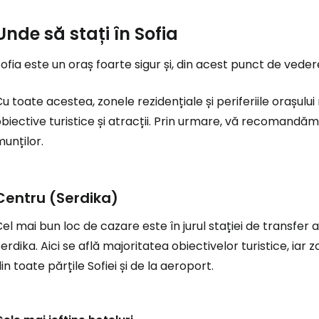
Unde să stați în Sofia
ofia este un oraș foarte sigur și, din acest punct de vedere
u toate acestea, zonele rezidențiale și periferiile orașului 
biective turistice și atracții. Prin urmare, vă recomandăm
unților.
Centru (Serdika)
el mai bun loc de cazare este în jurul stației de transfer a
erdika. Aici se află majoritatea obiectivelor turistice, ia
in toate părțile Sofiei și de la aeroport.