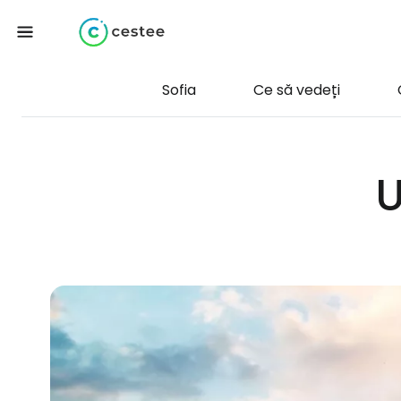
Sofia
Ce să vedeți
U