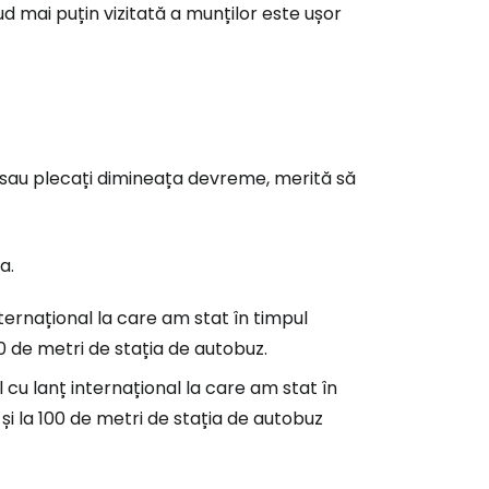
ud mai puțin vizitată a munților este ușor
l sau plecați dimineața devreme, merită să
a.
nternațional la care am stat în timpul
00 de metri de stația de autobuz.
 cu lanț internațional la care am stat în
 și la 100 de metri de stația de autobuz