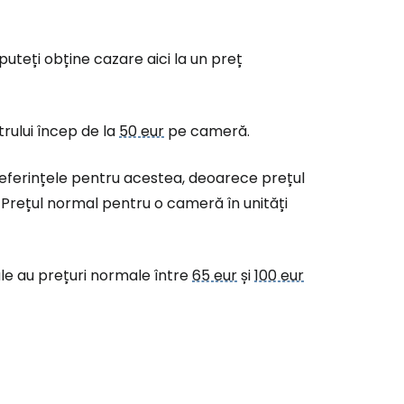
puteți obține cazare aici la un preț
trului încep de la
50 eur
pe cameră.
 referințele pentru acestea, deoarece prețul
Prețul normal pentru o cameră în unități
nale au prețuri normale între
65 eur
și
100 eur