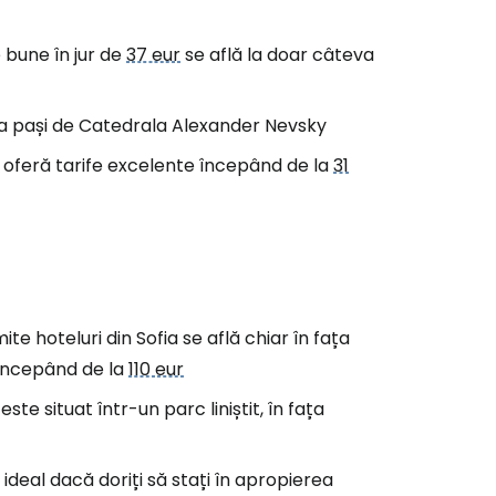
 bune în jur de
37 eur
se află la doar câteva
iva pași de Catedrala Alexander Nevsky
e oferă tarife excelente începând de la
31
te hoteluri din Sofia se află chiar în fața
 începând de la
110 eur
este situat într-un parc liniștit, în fața
 ideal dacă doriți să stați în apropierea