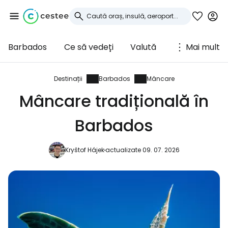
Barbados
Ce să vedeți
Valută
Mai mult
Conectați-vă la
Cestee
Destinații
Barbados
Mâncare
Mâncare tradițională în
... comunitatea mondială a călătorilor
Barbados
Continuați cu Google
Kryštof Hájek
actualizate 09. 07. 2026
Continuați cu Facebook
Continuați cu e-mailul