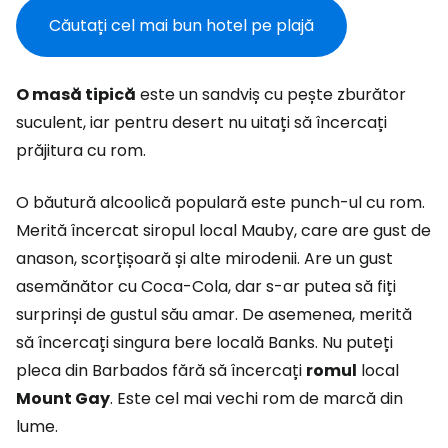
Căutați cel mai bun hotel pe plajă
O masă tipică
este un sandviș cu pește zburător
suculent, iar pentru desert nu uitați să încercați
prăjitura cu rom.
O băutură alcoolică populară este punch-ul cu rom.
Merită încercat siropul local Mauby, care are gust de
anason, scorțișoară și alte mirodenii. Are un gust
asemănător cu Coca-Cola, dar s-ar putea să fiți
surprinși de gustul său amar. De asemenea, merită
să încercați singura bere locală Banks. Nu puteți
pleca din Barbados fără să încercați
romul
local
Mount Gay
. Este cel mai vechi rom de marcă din
lume.