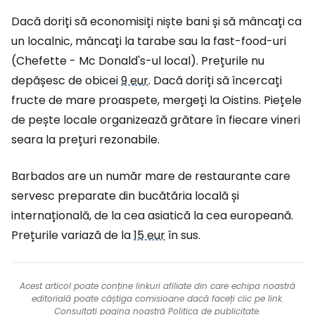
Dacă doriți să economisiți niște bani și să mâncați ca
un localnic, mâncați la tarabe sau la fast-food-uri
(Chefette - Mc Donald's-ul local). Prețurile nu
depășesc de obicei
9 eur
. Dacă doriți să încercați
fructe de mare proaspete, mergeți la Oistins. Piețele
de pește locale organizează grătare în fiecare vineri
seara la prețuri rezonabile.
Barbados are un număr mare de restaurante care
servesc preparate din bucătăria locală și
internațională, de la cea asiatică la cea europeană.
Prețurile variază de la
15 eur
în sus.
Acest articol poate conține linkuri afiliate din care echipa noastră
editorială poate câștiga comisioane dacă faceți clic pe link.
Consultați pagina noastră
Politica de publicitate
.