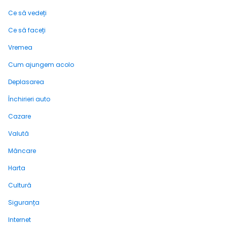
Ce să vedeți
Ce să faceți
Vremea
Cum ajungem acolo
Deplasarea
Închirieri auto
Cazare
Valută
Mâncare
Harta
Cultură
Siguranța
Internet