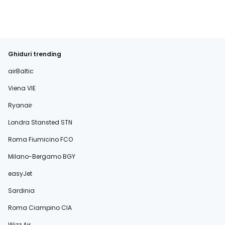
Ghiduri trending
airBaltic
Viena VIE
Ryanair
Londra Stansted STN
Roma Fiumicino FCO
Milano-Bergamo BGY
easyJet
Sardinia
Roma Ciampino CIA
Wizz Air