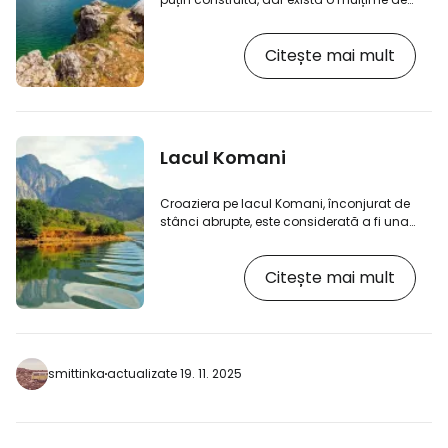
hoteluri și restaurante. Cele mai bune
locuri pentru înot sunt în orașul Lin.
Citește mai mult
Lacul Komani
Croaziera pe lacul Komani, înconjurat de
stânci abrupte, este considerată a fi una
dintre cele mai frumoase din lume. Dacă
nu aveți o mașină, la lac se poate ajunge
Citește mai mult
cu microbuze din Skadar. În zona
Valbonë puteți, de asemenea, să faceți
câteva drumeții scurte sau să traversați
pe jos șaua Valbonë până la Thethi.
smittinka
actualizate 19. 11. 2025