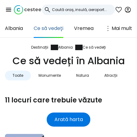
Albania
Ce să vedeți
Vremea
Mai mult
Conectați-vă la
Cestee
Destinații
Albania
Ce să vedeți
Ce să vedeți în Albania
... comunitatea mondială a călătorilor
Toate
Monumente
Natura
Atracții
Continuați cu Google
11 locuri care trebuie văzute
Continuați cu Facebook
Arată harta
Continuați cu e-mailul