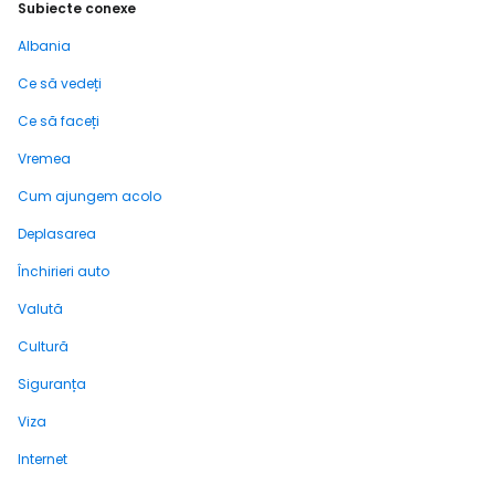
Subiecte conexe
Albania
Ce să vedeți
Ce să faceți
Vremea
Cum ajungem acolo
Deplasarea
Închirieri auto
Valută
Cultură
Siguranța
Viza
Internet