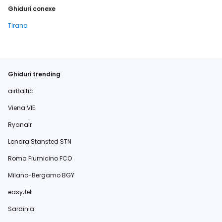
Ghiduri conexe
Tirana
Ghiduri trending
airBaltic
Viena VIE
Ryanair
Londra Stansted STN
Roma Fiumicino FCO
Milano-Bergamo BGY
easyJet
Sardinia