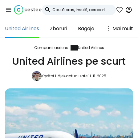
United Airlines
Zboruri
Bagaje
Mai mult
Conectați-vă la
Cestee
Companii aeriene
United Airlines
United Airlines pe scurt
... comunitatea mondială a călătorilor
Kryštof Hájek
actualizate 11. 11. 2025
Continuați cu Google
Continuați cu Facebook
Continuați cu e-mailul