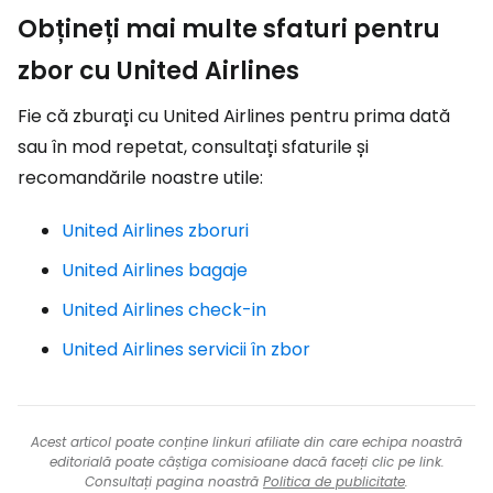
Obțineți mai multe sfaturi pentru
zbor cu United Airlines
Fie că zburați cu United Airlines pentru prima dată
sau în mod repetat, consultați sfaturile și
recomandările noastre utile:
United Airlines zboruri
United Airlines bagaje
United Airlines check-in
United Airlines servicii în zbor
Acest articol poate conține linkuri afiliate din care echipa noastră
editorială poate câștiga comisioane dacă faceți clic pe link.
Consultați pagina noastră
Politica de publicitate
.