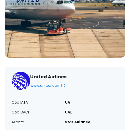
United Airlines
www.united.com
Cod IATA
UA
Cod OACI
UAL
Alianță
Star Alliance