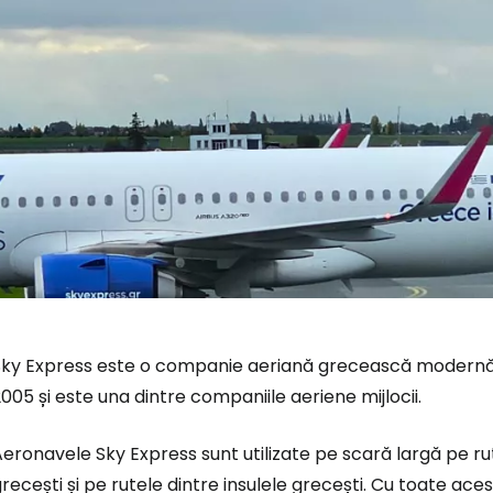
ky Express este o companie aeriană grecească modernă și 
005 și este una dintre companiile aeriene mijlocii.
eronavele Sky Express sunt utilizate pe scară largă pe r
recești și pe rutele dintre insulele grecești. Cu toate a