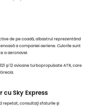
nctive de pe coadă, albastrul reprezentând
tenoasă a companiei aeriene. Culorile sunt
te a aeronavei.
ă la Cestee
21 și 12 avioane turbopropulsate ATR, care
 Grecia.
r
ntinuați cu Google
r cu Sky Express
repetat, consultați sfaturile și