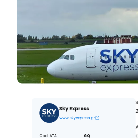
S
Sky Express
2
www.skyexpress.gr
A
g
Cod IATA
GQ