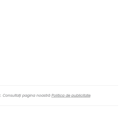
tinuați cu Facebook
inuați cu e-mailul
nk. Consultați pagina noastră
Politica de publicitate
.