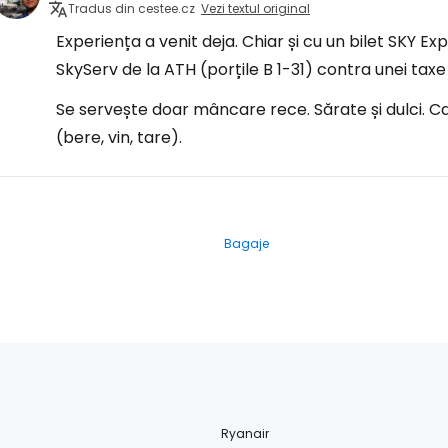
Tradus din cestee.cz
Vezi textul original
Experiența a venit deja. Chiar și cu un bilet SKY E
SkyServ de la ATH (porțile B 1-31) contra unei taxe
Se servește doar mâncare rece. Sărate și dulci. Caf
(bere, vin, tare).
Bagaje
Ryanair