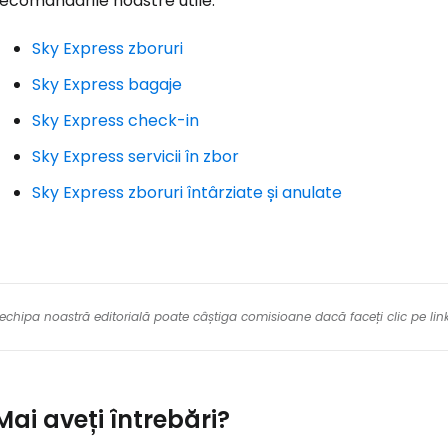
ecomandările noastre utile:
Con
Sky Express zboruri
Cont
Sky Express bagaje
Sky Express check-in
Sky Express servicii în zbor
Sky Express zboruri întârziate și anulate
re echipa noastră editorială poate câștiga comisioane dacă faceți clic pe li
Mai aveți întrebări?