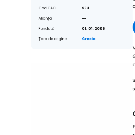
c
Cod OACI
SEH
Alianță
--
Fondată
01. 01. 2005
Țara de origine
Grecia
V
G
S
s
F