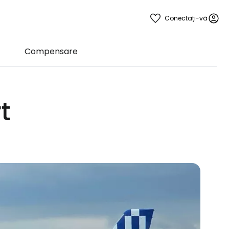
Conectați-vă
Compensare
t