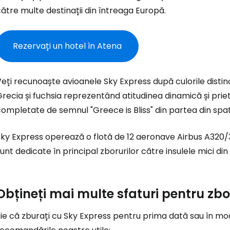
ătre multe destinații din întreaga Europă.
Rezervați un hotel în Atena
eți recunoaște avioanele Sky Express după culorile disti
recia și fuchsia reprezentând atitudinea dinamică și prie
completate de semnul
"Greece is Bliss"
din partea din spa
Conectați-v
ky Express operează o flotă de 12 aeronave Airbus A320/3
unt dedicate în principal zborurilor către insulele mici din
... comunitatea mondială a călătorilo
Co
Obțineți mai multe sfaturi pentru zbo
ie că zburați cu Sky Express pentru prima dată sau în mod 