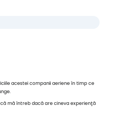
iile acestei companii aeriene în timp ce
unge.
șa că mă întreb dacă are cineva experiență