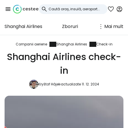
Shanghai Airlines
Zboruri
Mai mult
Conectați-vă la
Cestee
Companii aeriene
Shanghai Airlines
Check-in
Shanghai Airlines check-
... comunitatea mondială a călătorilor
in
Continuați cu Google
Kryštof Hájek
actualizate 11. 12. 2024
Continuați cu Facebook
Continuați cu e-mailul