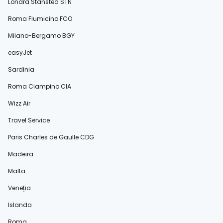
Londra Stansted STN
Roma Fiumicino FCO
Milano-Bergamo BGY
easyJet
Sardinia
Roma Ciampino CIA
Wizz Air
Travel Service
Paris Charles de Gaulle CDG
Madeira
Malta
Veneția
Islanda
Roma