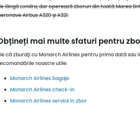
... comunitatea mondială a călătorilo
e lângă Londra, dar operează zboruri din toată Marea Brit
eronave Airbus A320 și A321.
Co
Obțineți mai multe sfaturi pentru zb
Con
ie că zburați cu Monarch Airlines pentru prima dată sau în
ecomandările noastre utile:
Cont
Monarch Airlines bagaje
Monarch Airlines check-in
Monarch Airlines servicii în zbor