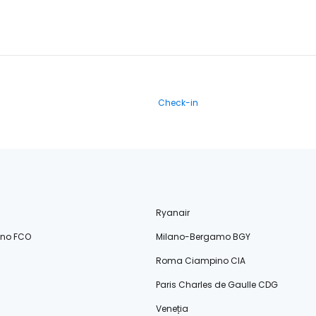
Check-in
Ryanair
ino FCO
Milano-Bergamo BGY
Roma Ciampino CIA
Paris Charles de Gaulle CDG
Veneția