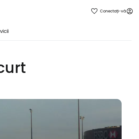
Conectați-vă
vicii
curt