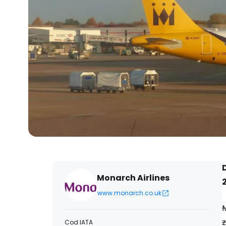
Monarch Airlines
www.monarch.co.uk
z
Cod IATA