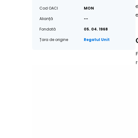
d
Cod OACI
MON
a
Alianță
--
Fondată
05. 04. 1968
Țara de origine
Regatul Unit
F
r