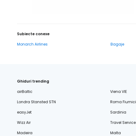
Subiecte conexe
Monarch Airlines
Bagaje
Ghiduri trending
airBaltic
Viena VIE
Londra Stansted STN
Roma Fiumic
easyJet
Sardinia
Wizz Air
Travel Service
Madeira
Malta