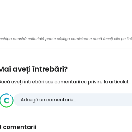
re echipa noastră editorială poate câștiga comisioane dacă faceți clic pe li
Mai aveți întrebări?
acă aveți întrebări sau comentarii cu privire la articolul...
Adaugă un comentariu...
0 comentarii