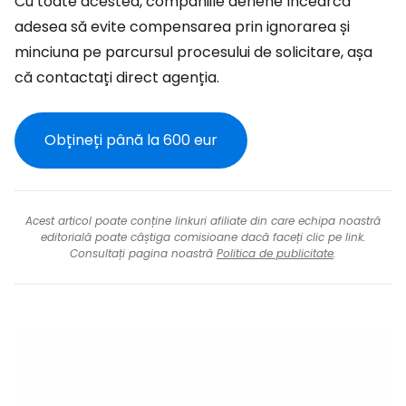
Cu toate acestea, companiile aeriene încearcă
adesea să evite compensarea prin ignorarea și
minciuna pe parcursul procesului de solicitare, așa
că contactați direct agenția.
Obțineți până la
600 eur
Acest articol poate conține linkuri afiliate din care echipa noastră
editorială poate câștiga comisioane dacă faceți clic pe link.
Consultați pagina noastră
Politica de publicitate
.