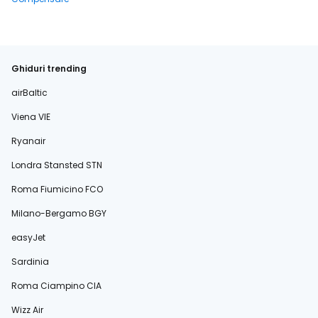
Ghiduri trending
airBaltic
Viena VIE
Ryanair
Londra Stansted STN
Roma Fiumicino FCO
Milano-Bergamo BGY
easyJet
Sardinia
Roma Ciampino CIA
Wizz Air