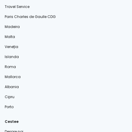
Travel Service
Paris Charles de Gaulle CDG
Madeira
Malta
Veneția
Islanda
Roma
Mallorca
Albania
Cipru
Porto
Cestee
Despre noi