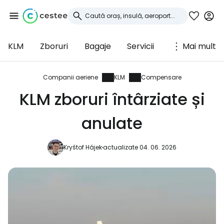
KLM
Zboruri
Bagaje
Servicii
Mai mult
Conectați-vă la
Cestee
Companii aeriene
KLM
Compensare
KLM zboruri întârziate și
... comunitatea mondială a călătorilor
anulate
Continuați cu Google
Kryštof Hájek
actualizate 04. 06. 2026
Continuați cu Facebook
Continuați cu e-mailul