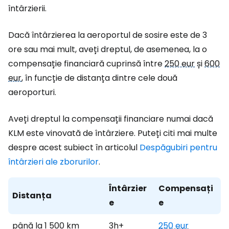
întârzierii.
Dacă întârzierea la aeroportul de sosire este de 3
ore sau mai mult, aveți dreptul, de asemenea, la o
compensație financiară cuprinsă între
250 eur
și
600
eur
, în funcție de distanța dintre cele două
aeroporturi.
Aveți dreptul la compensații financiare numai dacă
KLM este vinovată de întârziere. Puteți citi mai multe
despre acest subiect în articolul
Despăgubiri pentru
întârzieri ale zborurilor
.
Întârzier
Compensați
Distanța
e
e
până la 1 500 km
3h+
250 eur