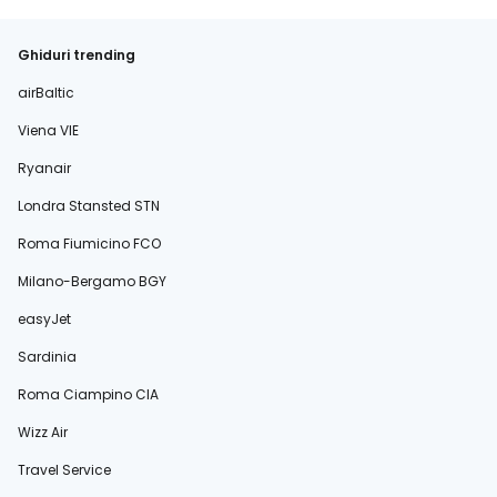
Ghiduri trending
airBaltic
Viena VIE
Ryanair
Londra Stansted STN
Roma Fiumicino FCO
Milano-Bergamo BGY
easyJet
Sardinia
Roma Ciampino CIA
Wizz Air
Travel Service