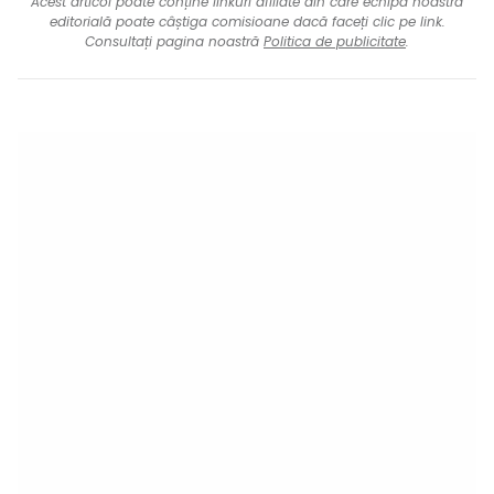
Acest articol poate conține linkuri afiliate din care echipa noastră
editorială poate câștiga comisioane dacă faceți clic pe link.
Consultați pagina noastră
Politica de publicitate
.