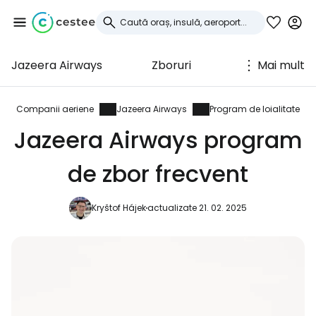
Jazeera Airways
Zboruri
Mai mult
Conectați-vă la
Cestee
Companii aeriene
Jazeera Airways
Program de loialitate
Jazeera Airways program
... comunitatea mondială a călătorilor
de zbor frecvent
Continuați cu Google
Kryštof Hájek
actualizate 21. 02. 2025
Continuați cu Facebook
Continuați cu e-mailul