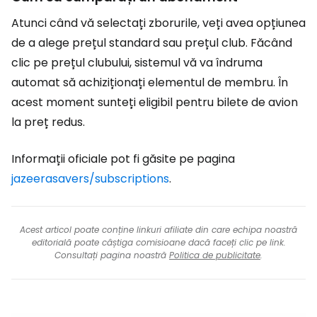
Atunci când vă selectați zborurile, veți avea opțiunea
de a alege prețul standard sau prețul club. Făcând
clic pe prețul clubului, sistemul vă va îndruma
automat să achiziționați elementul de membru. În
acest moment sunteți eligibil pentru bilete de avion
la preț redus.
Informații oficiale pot fi găsite pe pagina
jazeerasavers/subscriptions
.
Acest articol poate conține linkuri afiliate din care echipa noastră
editorială poate câștiga comisioane dacă faceți clic pe link.
Consultați pagina noastră
Politica de publicitate
.