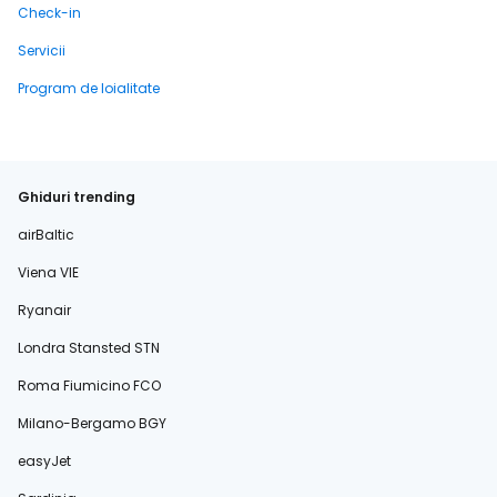
Check-in
Servicii
Program de loialitate
Ghiduri trending
airBaltic
Viena VIE
Ryanair
Londra Stansted STN
Roma Fiumicino FCO
Milano-Bergamo BGY
easyJet