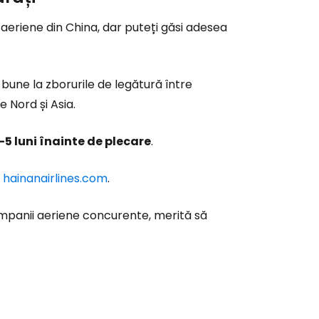
aeriene din China, dar puteți găsi adesea
 bune la zborurile de legătură între
e Nord și Asia.
-5 luni înainte de plecare
.
ă la Cestee
l
hainanairlines.com
.
mpanii aeriene concurente, merită să
r
ntinuați cu Google