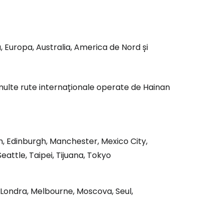
tinuați cu Facebook
a, Europa, Australia, America de Nord și
inuați cu e-mailul
ulte rute internaționale operate de Hainan
in, Edinburgh, Manchester, Mexico City,
attle, Taipei, Tijuana, Tokyo
 Londra, Melbourne, Moscova, Seul,