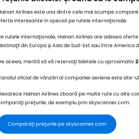
ainan Airlines este una dintre cele mai scumpe companii 
ferte interesante în special pe rutele internaționale.
e rutele internaționale, Hainan Airlines are adesea oferte
estinații din Europa și Asia de Sud-Est sau între America d
e aceea, merită să vă rezervați biletele cu aproximativ
2
Conectați-v
analul oficial de vânzări al companiei aeriene este site-u
Deoarece Hainan Airlines zboară pe multe rute cu alte co
... comunitatea mondială a călătorilo
comparați prețurile, de exemplu prin skyscanner.com.
Co
Comparați prețurile pe skyscanner.com