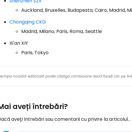
Shenzhen SZX
Auckland, Bruxelles, Budapesta, Cairo, Madrid, M
Chongqing CKG
Madrid, Milano, Paris, Roma, Seattle
Xi'an XIY
Paris, Tokyo
re echipa noastră editorială poate câștiga comisioane dacă faceți clic pe li
Mai aveți întrebări?
acă aveți întrebări sau comentarii cu privire la articolul...