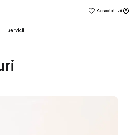
Conectați-vă
Servicii
uri