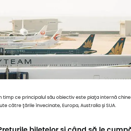
n timp ce principalul său obiectiv este piața internă chi
ute către țările învecinate, Europa, Australia și SUA.
Prețurile biletelor și când să le cump