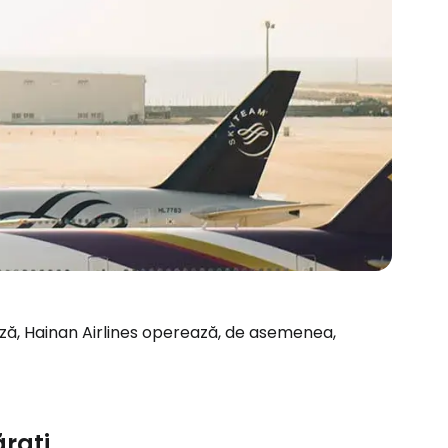
neză, Hainan Airlines operează, de asemenea,
ărați