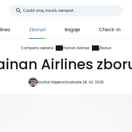
lines
Zboruri
Bagaje
Check-in
Companii aeriene
Hainan Airlines
Zboruri
inan Airlines zbor
Kryštof Hájek
actualizate 28. 03. 2025