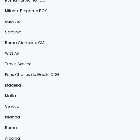
Roma Fiumicino FCO
Milano-Bergamo BGY
easyJet
Sardinia
Roma Ciampino CIA
Wizz Air
Travel Service
Paris Charles de Gaulle CDG
Madeira
Malta
Veneția
Islanda
Roma
Albania