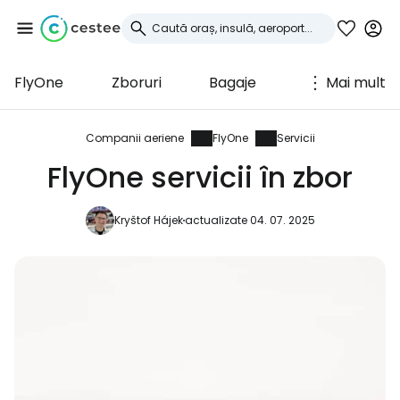
FlyOne
Zboruri
Bagaje
Mai mult
Conectați-vă la
Cestee
Companii aeriene
FlyOne
Servicii
FlyOne servicii în zbor
... comunitatea mondială a călătorilor
Kryštof Hájek
actualizate 04. 07. 2025
Continuați cu Google
Continuați cu Facebook
Continuați cu e-mailul