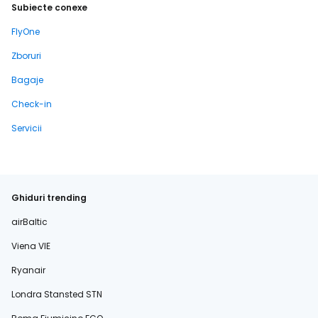
Subiecte conexe
FlyOne
Zboruri
Bagaje
Check-in
Servicii
Ghiduri trending
airBaltic
Viena VIE
Ryanair
Londra Stansted STN