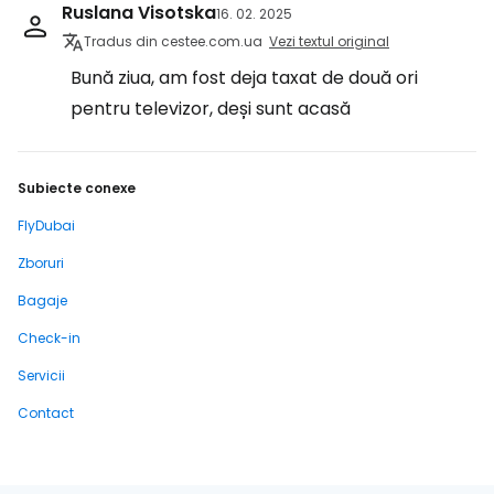
Ruslana Visotska
16. 02. 2025
Tradus din cestee.com.ua
Vezi textul original
Bună ziua, am fost deja taxat de două ori
pentru televizor, deși sunt acasă
Subiecte conexe
FlyDubai
Zboruri
Bagaje
Check-in
Servicii
Contact