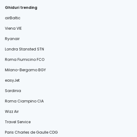
Ghiduri trending
airBaltic
Viena VIE
Ryanair
Londra Stansted STN
Roma Fiumicino FCO
Milano-Bergamo BGY
easyJet
Sardinia
Roma Ciampino CIA
Wizz Air
Travel Service
Paris Charles de Gaulle CDG