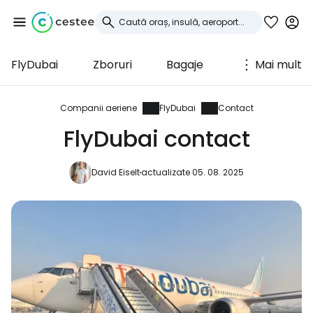
FlyDubai
Zboruri
Bagaje
Mai mult
Conectați-vă la
Cestee
Companii aeriene
FlyDubai
Contact
FlyDubai contact
... comunitatea mondială a călătorilor
David Eiselt
actualizate 05. 08. 2025
Continuați cu Google
Continuați cu Facebook
Continuați cu e-mailul