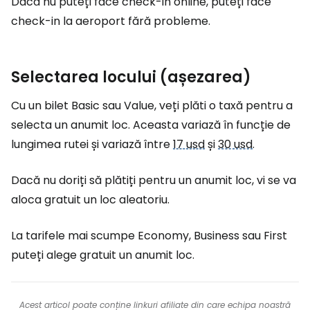
Dacă nu puteți face check-in online, puteți face
check-in la aeroport fără probleme.
Selectarea locului (așezarea)
Cu un bilet Basic sau Value, veți plăti o taxă pentru a
selecta un anumit loc. Aceasta variază în funcție de
lungimea rutei și variază între
17 usd
și
30 usd
.
Dacă nu doriți să plătiți pentru un anumit loc, vi se va
aloca gratuit un loc aleatoriu.
La tarifele mai scumpe Economy, Business sau First
puteți alege gratuit un anumit loc.
Acest articol poate conține linkuri afiliate din care echipa noastră