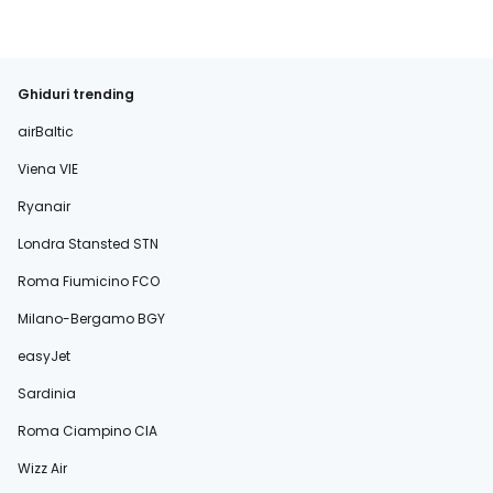
Ghiduri trending
airBaltic
Viena VIE
Ryanair
Londra Stansted STN
Roma Fiumicino FCO
Milano-Bergamo BGY
easyJet
Sardinia
Roma Ciampino CIA
Wizz Air