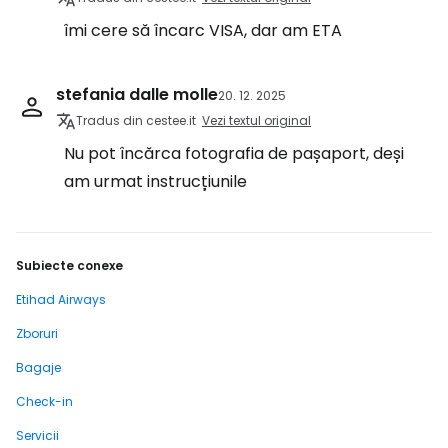
îmi cere să încarc VISA, dar am ETA
stefania dalle molle
20. 12. 2025
Tradus din cestee.it
Vezi textul original
Nu pot încărca fotografia de pașaport, deși
am urmat instrucțiunile
Subiecte conexe
Etihad Airways
Zboruri
Bagaje
Check-in
Servicii