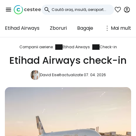
Etihad Airways
Zboruri
Bagaje
Mai mult
Conectați-vă la
Cestee
Companii aeriene
Etihad Airways
Check-in
Etihad Airways check-in
... comunitatea mondială a călătorilor
David Eiselt
actualizate 07. 04. 2026
Continuați cu Google
Continuați cu Facebook
Continuați cu e-mailul