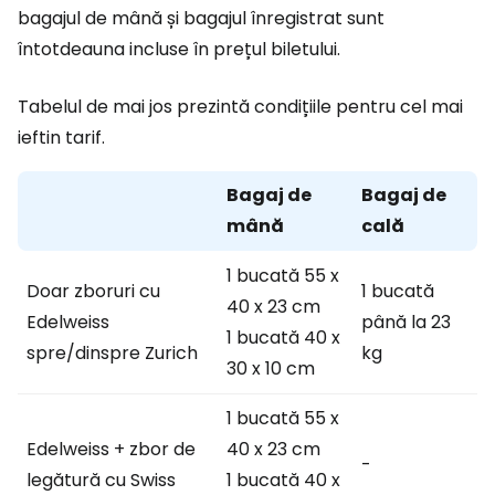
bagajul de mână și bagajul înregistrat sunt
întotdeauna incluse în prețul biletului.
Tabelul de mai jos prezintă condițiile pentru cel mai
ieftin tarif.
Bagaj de
Bagaj de
mână
cală
1 bucată 55 x
Doar zboruri cu
1 bucată
40 x 23 cm
Edelweiss
până la 23
1 bucată 40 x
spre/dinspre Zurich
kg
30 x 10 cm
1 bucată 55 x
Edelweiss + zbor de
40 x 23 cm
-
legătură cu Swiss
1 bucată 40 x