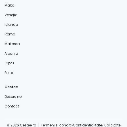
Malta
Veneția
Islanda
Roma
Mallorca
Albania
Cipru
Porto
Cestee
Despre noi
Contact
© 2026 Cestee.ro
Termeni și condiții
Confidențialitate
Publicitate