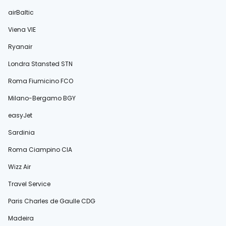
airBaltic
Viena VIE
Ryanair
Londra Stansted STN
Roma Fiumicino FCO
Milano-Bergamo BGY
easyJet
Sardinia
Roma Ciampino CIA
Wizz Air
Travel Service
Paris Charles de Gaulle CDG
Madeira