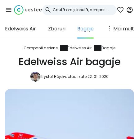
Edelweiss Air
Zboruri
Bagaje
Mai mult
Conectați-vă la
Cestee
Companii aeriene
Edelweiss Air
Bagaje
Edelweiss Air bagaje
... comunitatea mondială a călătorilor
Kryštof Hájek
actualizate 22. 01. 2026
Continuați cu Google
Continuați cu Facebook
Continuați cu e-mailul