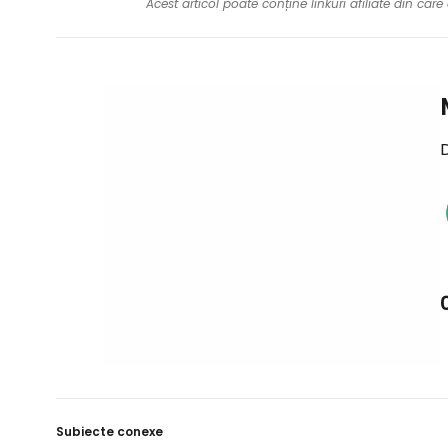
Acest articol poate conține linkuri afiliate din ca
D
Subiecte conexe