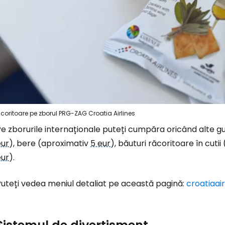
Conectați-v
... comunitatea mondială a călătorilo
coritoare pe zborul PRG-ZAG Croatia Airlines
Co
e zborurile internaționale puteți cumpăra oricând alte gu
eur
), bere (aproximativ
5 eur
), băuturi răcoritoare în cuti
eur
).
Con
Puteți vedea meniul detaliat pe această pagină:
croatiaa
Cont