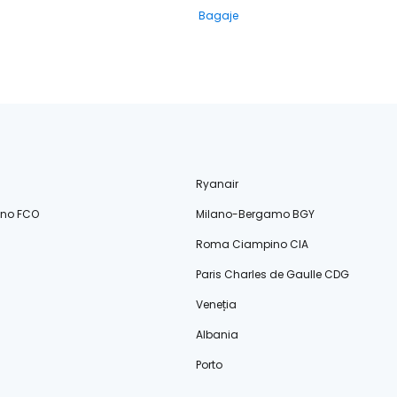
Bagaje
Ryanair
ino FCO
Milano-Bergamo BGY
Roma Ciampino CIA
Paris Charles de Gaulle CDG
Veneția
Albania
Porto