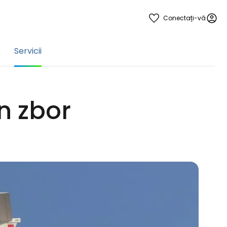
Conectați-vă
Servicii
în zbor