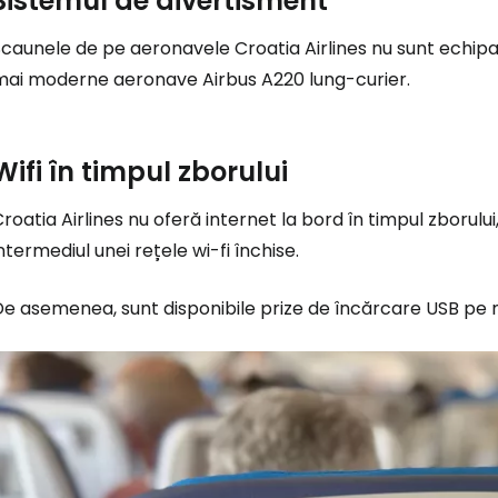
Sistemul de divertisment
caunele de pe aeronavele Croatia Airlines nu sunt echipa
mai moderne aeronave Airbus A220 lung-curier.
Wifi în timpul zborului
roatia Airlines nu oferă internet la bord în timpul zborulu
ntermediul unei rețele wi-fi închise.
e asemenea, sunt disponibile prize de încărcare USB pe m