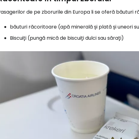
asagerilor de pe zborurile din Europa li se oferă băuturi r
băuturi răcoritoare (apă minerală și plată și uneori 
Biscuiți (pungă mică de biscuiți dulci sau sărați)