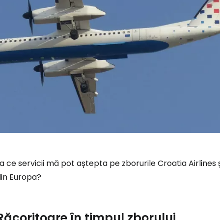
a ce servicii mă pot aștepta pe zborurile Croatia Airlines 
din Europa?
Răcoritoare în timpul zborului