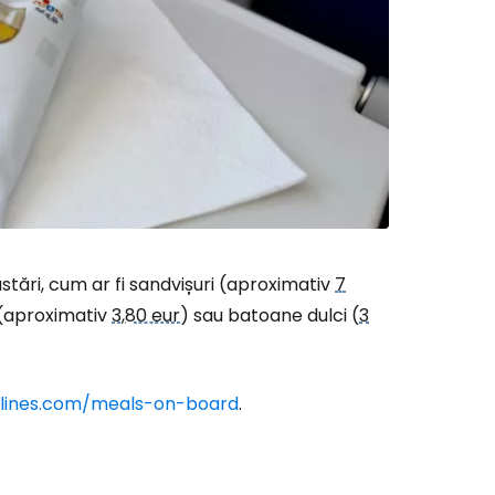
ă la Cestee
r
ntinuați cu Google
stări, cum ar fi sandvișuri (aproximativ
7
i (aproximativ
3,80 eur
) sau batoane dulci (
3
tinuați cu Facebook
irlines.com/meals-on-board
.
inuați cu e-mailul