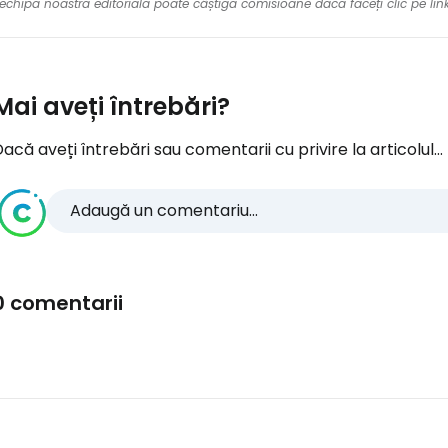
re echipa noastră editorială poate câștiga comisioane dacă faceți clic pe li
Mai aveți întrebări?
acă aveți întrebări sau comentarii cu privire la articolul...
Adaugă un comentariu...
0 comentarii