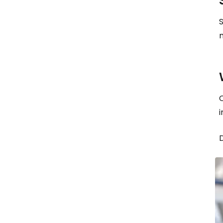
S
C
i
D