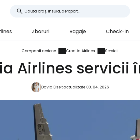
rlines
Zboruri
Bagaje
Check-in
Companii aeriene
Croatia Airlines
Servicii
a Airlines servicii 
David Eiselt
actualizate 03. 04. 2026