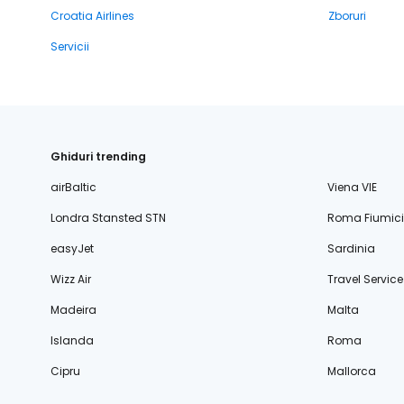
Croatia Airlines
Zboruri
Servicii
Ghiduri trending
airBaltic
Viena VIE
Londra Stansted STN
Roma Fiumic
easyJet
Sardinia
Wizz Air
Travel Service
Madeira
Malta
Islanda
Roma
Cipru
Mallorca