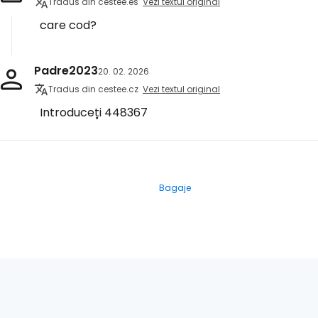
Tradus din cestee.es
Vezi textul original
care cod?
Padre2023
20. 02. 2026
Tradus din cestee.cz
Vezi textul original
Introduceți 448367
Bagaje