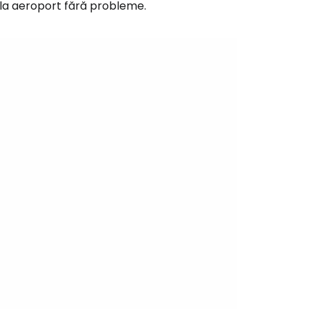
 la aeroport fără probleme.
ă la Cestee
r
ntinuați cu Google