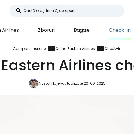
 Airlines
Zboruri
Bagaje
Check-in
Companii aeriene
China Eastern Airlines
Check-in
Eastern Airlines c
Kryštof Hájek
actualizate 20. 06. 2025