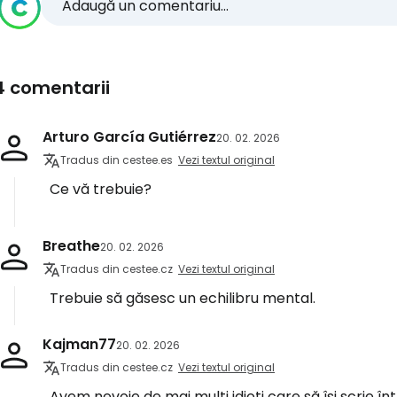
Adaugă un comentariu...
4 comentarii
Arturo García Gutiérrez
20. 02. 2026
Tradus din cestee.es
Vezi textul original
Ce vă trebuie?
Breathe
20. 02. 2026
Tradus din cestee.cz
Vezi textul original
Trebuie să găsesc un echilibru mental.
Kajman77
20. 02. 2026
Tradus din cestee.cz
Vezi textul original
Avem nevoie de mai mulți idioți care să își scrie în