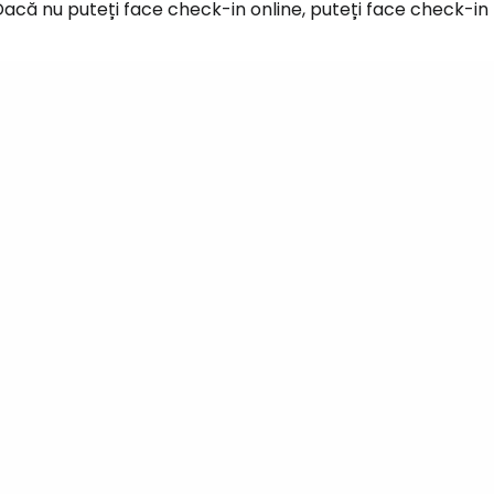
acă nu puteți face check-in online, puteți face check-in
Conectați-v
... comunitatea mondială a călătorilo
Co