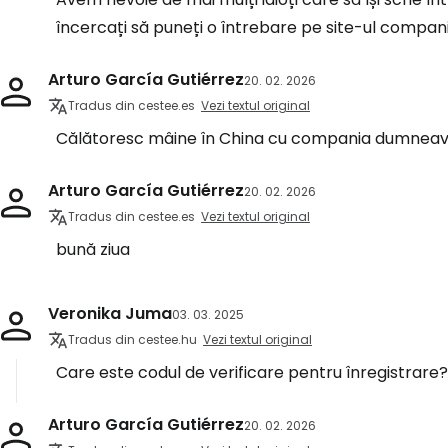
încercați să puneți o întrebare pe site-ul compan
Arturo García Gutiérrez
20. 02. 2026
Tradus din cestee.es
Vezi textul original
Călătoresc mâine în China cu compania dumneavoa
Arturo García Gutiérrez
20. 02. 2026
Tradus din cestee.es
Vezi textul original
bună ziua
Veronika Juma
03. 03. 2025
Tradus din cestee.hu
Vezi textul original
Care este codul de verificare pentru înregistrare?
Arturo García Gutiérrez
20. 02. 2026