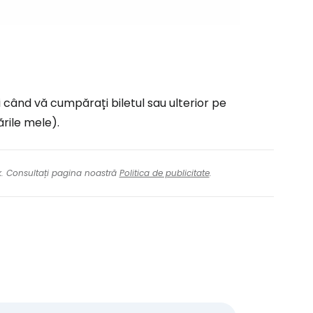
tinuați cu Facebook
inuați cu e-mailul
i când vă cumpărați biletul sau ulterior pe
ările mele).
nk. Consultați pagina noastră
Politica de publicitate
.