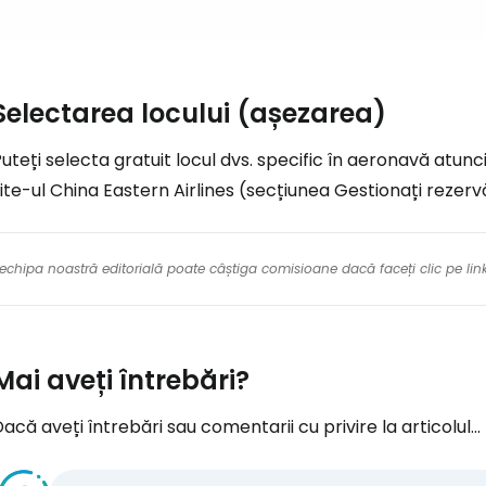
Con
Cont
Selectarea locului (așezarea)
uteți selecta gratuit locul dvs. specific în aeronavă atunc
ite-ul China Eastern Airlines (secțiunea Gestionați rezerv
re echipa noastră editorială poate câștiga comisioane dacă faceți clic pe li
Mai aveți întrebări?
acă aveți întrebări sau comentarii cu privire la articolul...