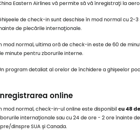
hina Eastern Airlines vă permite să vă înregistrați la aero
hișeele de check-in sunt deschise în mod normal cu 2-3 or
nainte de plecările internaționale.
n mod normal, ultima oră de check-in este de 60 de minut
e minute pentru zborurile interne.
n program detaliat al orelor de închidere a ghișeelor poat
Înregistrarea online
n mod normal, check-in-ul online este disponibil
cu 48 de
borurile internaționale sau cu 24 de ore - 2 ore înainte de
spre/dinspre SUA și Canada.