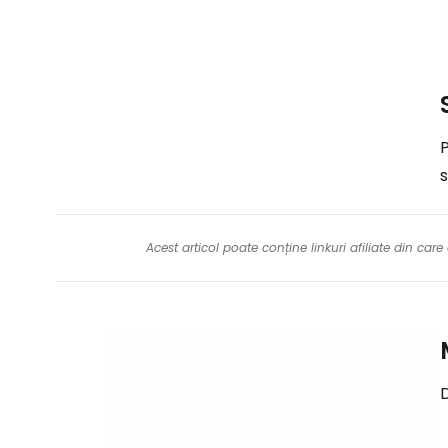
P
s
Acest articol poate conține linkuri afiliate din ca
D