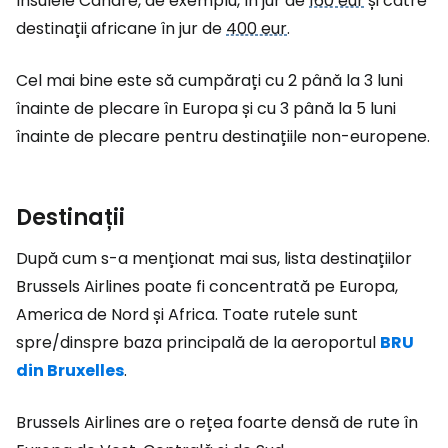
Insulele Canare, de exemplu, în jur de
160 eur
și către
destinații africane în jur de
400 eur
.
Cel mai bine este să cumpărați cu 2 până la 3 luni
înainte de plecare în Europa și cu 3 până la 5 luni
înainte de plecare pentru destinațiile non-europene.
Destinații
După cum s-a menționat mai sus, lista destinațiilor
Brussels Airlines poate fi concentrată pe Europa,
America de Nord și Africa. Toate rutele sunt
spre/dinspre baza principală de la aeroportul
BRU
din Bruxelles
.
Brussels Airlines are o rețea foarte densă de rute în