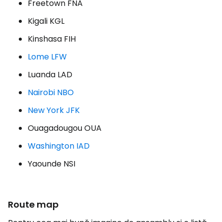
Freetown FNA
Kigali KGL
Kinshasa FIH
Lome LFW
Luanda LAD
Nairobi NBO
New York JFK
Ouagadougou OUA
Washington IAD
Yaounde NSI
Route map