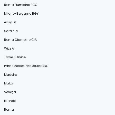
Roma Fiumicino FCO
Milano-Bergamo BGY
easyJet
Sardinia
Roma Ciampino CIA
Wizz Air
Travel Service
Paris Charles de Gaulle CDG
Madeira
Malta
Veneția
Islanda
Roma