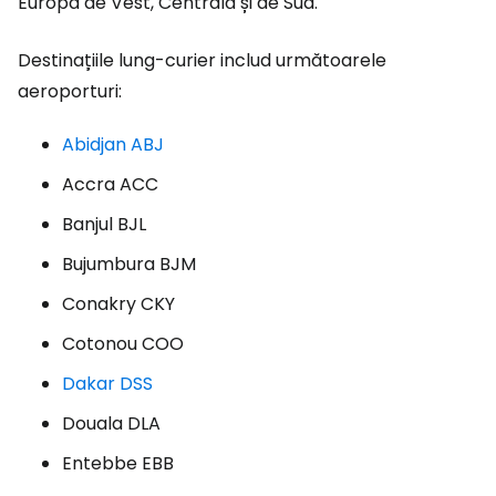
Europa de Vest, Centrală și de Sud.
Destinațiile lung-curier includ următoarele
aeroporturi:
Abidjan ABJ
Accra ACC
Banjul BJL
Bujumbura BJM
Conakry CKY
Cotonou COO
Dakar DSS
Douala DLA
Entebbe EBB