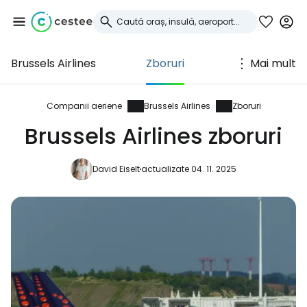
Brussels Airlines
Zboruri
Mai mult
Conectați-vă la
Cestee
Companii aeriene
Brussels Airlines
Zboruri
Brussels Airlines zboruri
... comunitatea mondială a călătorilor
David Eiselt
actualizate 04. 11. 2025
Continuați cu Google
Continuați cu Facebook
Continuați cu e-mailul