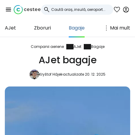
AJet
Zboruri
Bagaje
Mai mult
Conectați-vă la
Cestee
Companii aeriene
AJet
Bagaje
AJet bagaje
... comunitatea mondială a călătorilor
Kryštof Hájek
actualizate 20. 12. 2025
Continuați cu Google
Continuați cu Facebook
Continuați cu e-mailul