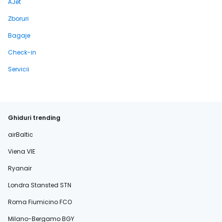
AJet
Zboruri
Bagaje
Check-in
Servicii
Ghiduri trending
airBaltic
Viena VIE
Ryanair
Londra Stansted STN
Roma Fiumicino FCO
Milano-Bergamo BGY