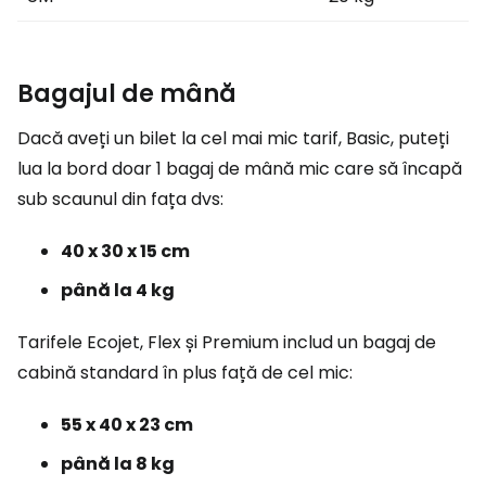
Bagajul de mână
Dacă aveți un bilet la cel mai mic tarif, Basic, puteți
lua la bord doar 1 bagaj de mână mic care să încapă
sub scaunul din fața dvs:
40 x 30 x 15 cm
până la 4 kg
Tarifele Ecojet, Flex și Premium includ un bagaj de
cabină standard în plus față de cel mic:
55 x 40 x 23 cm
până la 8 kg