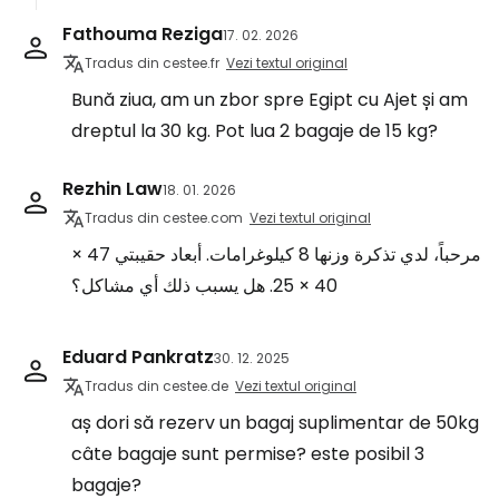
Fathouma Reziga
17. 02. 2026
Tradus din cestee.fr
Vezi textul original
Bună ziua, am un zbor spre Egipt cu Ajet și am
dreptul la 30 kg. Pot lua 2 bagaje de 15 kg?
Rezhin Law
18. 01. 2026
Tradus din cestee.com
Vezi textul original
مرحباً، لدي تذكرة وزنها 8 كيلوغرامات. أبعاد حقيبتي 47 ×
40 × 25. هل يسبب ذلك أي مشاكل؟
Eduard Pankratz
30. 12. 2025
Tradus din cestee.de
Vezi textul original
aș dori să rezerv un bagaj suplimentar de 50kg
câte bagaje sunt permise? este posibil 3
bagaje?