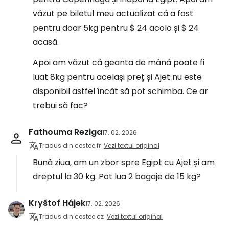
văzut pe biletul meu actualizat că a fost
pentru doar 5kg pentru $ 24 acolo și $ 24
acasă.
Apoi am văzut că geanta de mână poate fi
luat 8kg pentru același preț și Ajet nu este
disponibil astfel încât să pot schimba. Ce ar
trebui să fac?
Fathouma Reziga
17. 02. 2026
Tradus din cestee.fr
Vezi textul original
Bună ziua, am un zbor spre Egipt cu Ajet și am
dreptul la 30 kg. Pot lua 2 bagaje de 15 kg?
Kryštof Hájek
17. 02. 2026
Tradus din cestee.cz
Vezi textul original