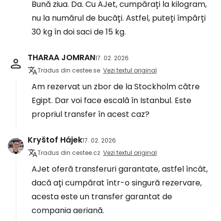
Bună ziua. Da. Cu AJet, cumpărați la kilogram,
nu la numărul de bucăți. Astfel, puteți împărți
30 kg în doi saci de 15 kg.
THARAA JOMRAN
17. 02. 2026
Tradus din cestee.se
Vezi textul original
Am rezervat un zbor de la Stockholm către
Egipt. Dar voi face escală în Istanbul. Este
propriul transfer în acest caz?
Kryštof Hájek
17. 02. 2026
Tradus din cestee.cz
Vezi textul original
AJet oferă transferuri garantate, astfel încât,
dacă ați cumpărat într-o singură rezervare,
acesta este un transfer garantat de
compania aeriană.