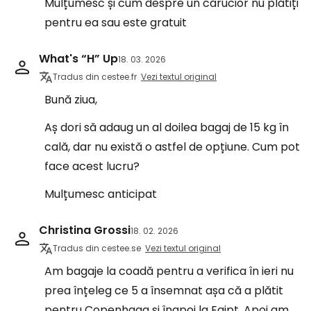
Mulțumesc și cum despre un cărucior nu plătiți
pentru ea sau este gratuit
What's “H” Up
18. 03. 2026
Tradus din cestee.fr
Vezi textul original
Bună ziua,
Aș dori să adaug un al doilea bagaj de 15 kg în
cală, dar nu există o astfel de opțiune. Cum pot
face acest lucru?
Mulțumesc anticipat
Christina Grossi
18. 02. 2026
Tradus din cestee.se
Vezi textul original
Am bagaje la coadă pentru a verifica în ieri nu
prea înțeleg ce 5 a însemnat așa că a plătit
pentru Copenhaga și înapoi la Egipt. Apoi am