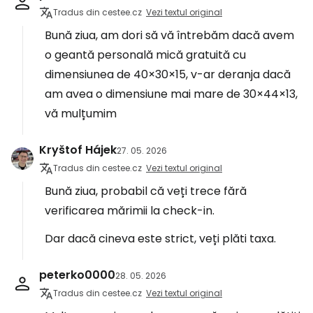
Tradus din cestee.cz
Vezi textul original
Bună ziua, am dori să vă întrebăm dacă avem
o geantă personală mică gratuită cu
dimensiunea de 40×30×15, v-ar deranja dacă
am avea o dimensiune mai mare de 30×44×13,
vă mulțumim
Kryštof Hájek
27. 05. 2026
Tradus din cestee.cz
Vezi textul original
Bună ziua, probabil că veți trece fără
verificarea mărimii la check-in.
Dar dacă cineva este strict, veți plăti taxa.
peterko0000
28. 05. 2026
Tradus din cestee.cz
Vezi textul original