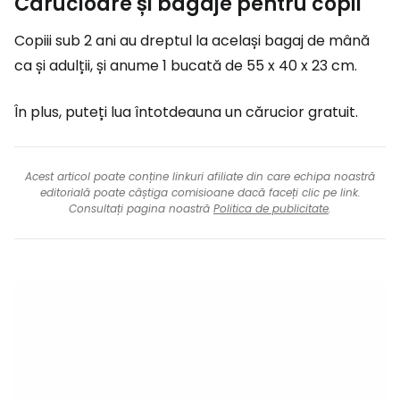
Cărucioare și bagaje pentru copii
Copiii sub 2 ani au dreptul la același bagaj de mână
ca și adulții, și anume 1 bucată de 55 x 40 x 23 cm.
În plus, puteți lua întotdeauna un cărucior gratuit.
Acest articol poate conține linkuri afiliate din care echipa noastră
editorială poate câștiga comisioane dacă faceți clic pe link.
Consultați pagina noastră
Politica de publicitate
.