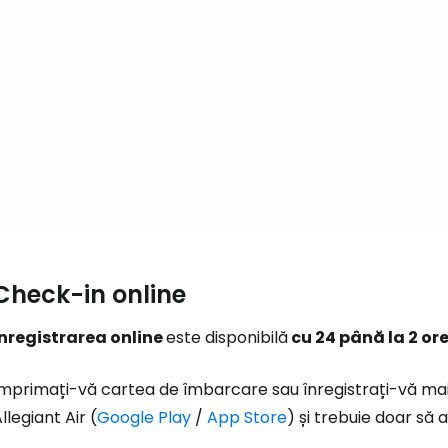
Con
Cont
Check-in online
Înregistrarea online
este disponibilă
cu 24 până la 2 or
Imprimați-vă cartea de îmbarcare sau înregistrați-vă mai
llegiant Air (
Google Play
/
App Store
) și trebuie doar să