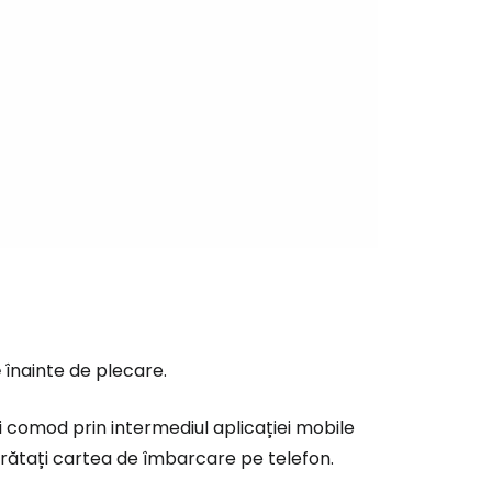
tinuați cu Facebook
inuați cu e-mailul
e
înainte de plecare.
 comod prin intermediul aplicației mobile
 arătați cartea de îmbarcare pe telefon.