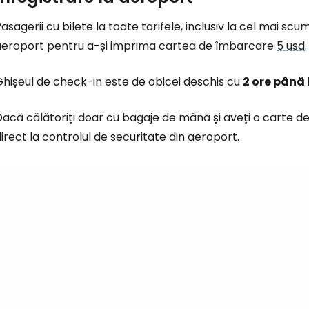
asagerii cu bilete la toate tarifele, inclusiv la cel mai scu
aeroport pentru a-și imprima cartea de îmbarcare
5 usd
.
hișeul de check-in este de obicei deschis cu
2 ore până 
Dacă călătoriți doar cu bagaje de mână și aveți o carte 
irect la controlul de securitate din aeroport.
Conectați-v
... comunitatea mondială a călătorilo
Co