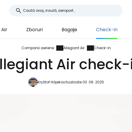
 Air
Zboruri
Bagaje
Check-in
Companii aeriene
Allegiant Air
Check-in
llegiant Air check-
Kryštof Hájek
actualizate 03. 06. 2025