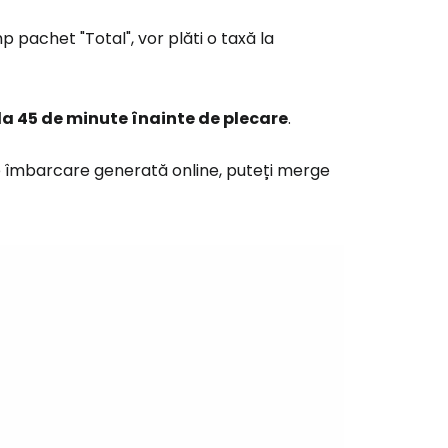
mp pachet "Total", vor plăti o taxă la
la 45 de minute înainte de plecare
.
de îmbarcare generată online, puteți merge
ă la Cestee
r
ntinuați cu Google