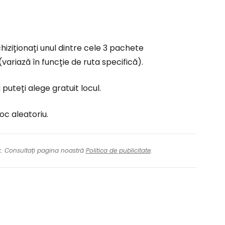
hiziționați unul dintre cele 3 pachete
(variază în funcție de ruta specifică).
 puteți alege gratuit locul.
loc aleatoriu.
nk. Consultați pagina noastră
Politica de publicitate
.