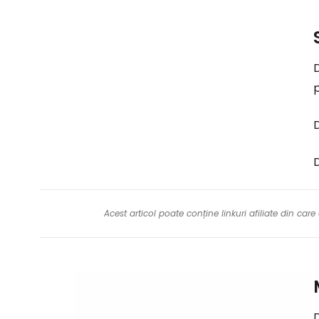
D
p
D
D
Acest articol poate conține linkuri afiliate din ca
D