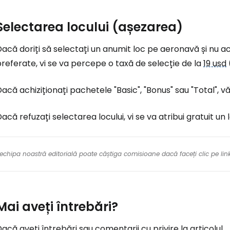
Selectarea locului (așezarea)
acă doriți să selectați un anumit loc pe aeronavă și nu ac
referate, vi se va percepe o taxă de selecție de la
19 usd
acă achiziționați pachetele "Basic", "Bonus" sau "Total", vă
acă refuzați selectarea locului, vi se va atribui gratuit un 
re echipa noastră editorială poate câștiga comisioane dacă faceți clic pe li
Mai aveți întrebări?
acă aveți întrebări sau comentarii cu privire la articolul...