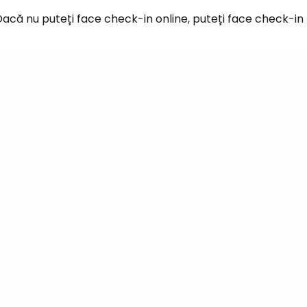
Con
acă nu puteți face check-in online, puteți face check-in
Cont