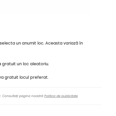
 selecta un anumit loc. Aceasta variază în
 gratuit un loc aleatoriu.
 gratuit locul preferat.
nk. Consultați pagina noastră
Politica de publicitate
.