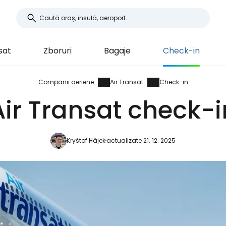
sat
Zboruri
Bagaje
Check-in
Companii aeriene
Air Transat
Check-in
Air Transat check-i
Kryštof Hájek
actualizate 21. 12. 2025