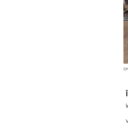
Ch
Î
V