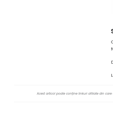
C
f
D
L
Acest articol poate conține linkuri afiliate din ca