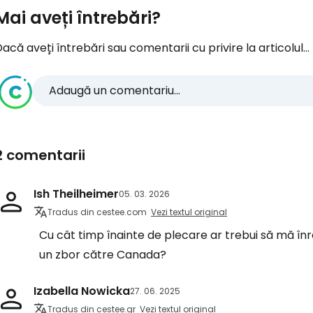
Mai aveți întrebări?
acă aveți întrebări sau comentarii cu privire la articolul...
Adaugă un comentariu...
2 comentarii
Ish Theilheimer
05. 03. 2026
Tradus din cestee.com
Vezi textul original
Cu cât timp înainte de plecare ar trebui să mă înr
un zbor către Canada?
Izabella Nowicka
27. 06. 2025
Tradus din cestee.gr
Vezi textul original