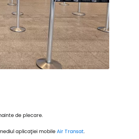
ă la Cestee
r
nainte de plecare.
ntinuați cu Google
mediul aplicației mobile
Air Transat
.