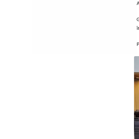
A
î
P