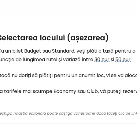
Selectarea locului (așezarea)
u un bilet Budget sau Standard, veți plăti o taxă pentru a
uncție de lungimea rutei și variază între
30 eur
și
50 eur
.
acă nu doriți să plătiți pentru un anumit loc, vi se va aloca
a tarifele mai scumpe Economy sau Club, vă puteți rezerva
re echipa noastră editorială poate câștiga comisioane dacă faceți clic pe li