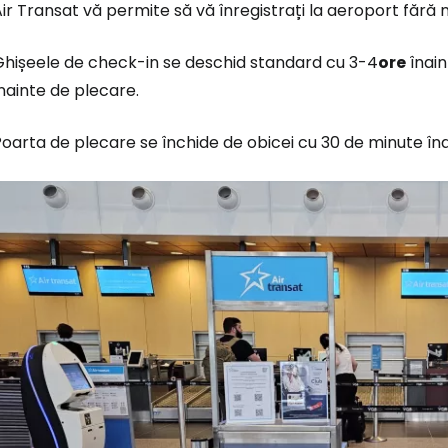
ir Transat vă permite să vă înregistrați la aeroport fără n
Ghișeele de check-in se deschid standard cu 3-4
ore
înain
nainte de plecare.
oarta de plecare se închide de obicei cu 30 de minute în