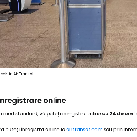
Conectați-v
eck-in Air Transat
... comunitatea mondială a călătorilo
Înregistrare online
n mod standard, vă puteți înregistra online
cu 24 de ore
î
Co
ă puteți înregistra online la
airtransat.com
sau prin inter