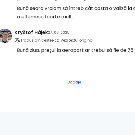
Bună seara vroiam să întreb cât costă o valiză l
multumesc foarte mult.
Kryštof Hájek
27. 06. 2025
Tradus din cestee.cz
Vezi textul original
Bună ziua, prețul la aeroport ar trebui să fie de
76
Bagaje