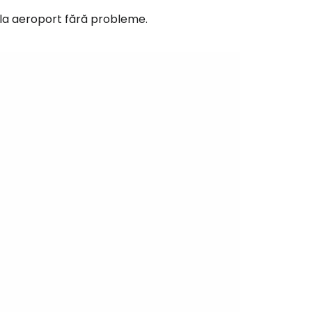
tinuați cu Facebook
 la aeroport fără probleme.
inuați cu e-mailul