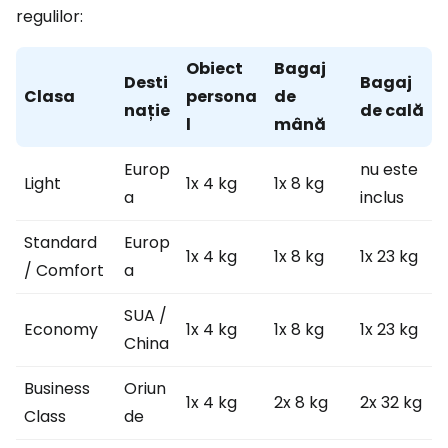
regulilor:
Obiect
Bagaj
Desti
Bagaj
Clasa
persona
de
nație
de cală
l
mână
Europ
nu este
Light
1x 4 kg
1x 8 kg
a
inclus
Standard
Europ
1x 4 kg
1x 8 kg
1x 23 kg
/ Comfort
a
SUA /
Economy
1x 4 kg
1x 8 kg
1x 23 kg
China
Business
Oriun
1x 4 kg
2x 8 kg
2x 32 kg
Class
de