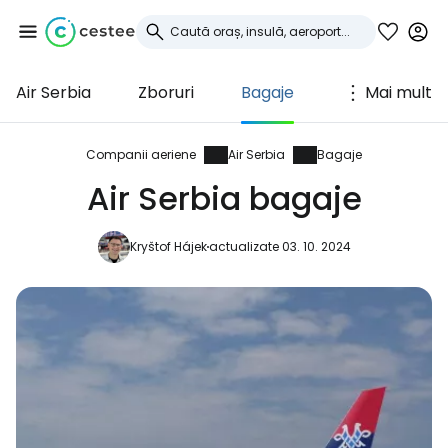
Air Serbia
Zboruri
Bagaje
Mai mult
Conectați-vă la
Cestee
Companii aeriene
Air Serbia
Bagaje
Air Serbia bagaje
... comunitatea mondială a călătorilor
Kryštof Hájek
actualizate 03. 10. 2024
Continuați cu Google
Continuați cu Facebook
Continuați cu e-mailul