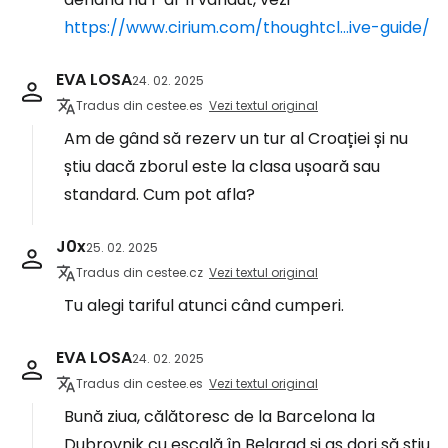
https://www.cirium.com/thoughtcl...ive-guide/
EVA LOSA
24. 02. 2025
Tradus din cestee.es
Vezi textul original
Am de gând să rezerv un tur al Croației și nu
știu dacă zborul este la clasa ușoară sau
standard. Cum pot afla?
J0x
25. 02. 2025
Tradus din cestee.cz
Vezi textul original
Tu alegi tariful atunci când cumperi.
EVA LOSA
24. 02. 2025
Tradus din cestee.es
Vezi textul original
Bună ziua, călătoresc de la Barcelona la
Dubrovnik cu escală în Belgrad și aș dori să știu