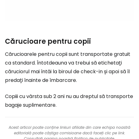
Cărucioare pentru copii
Cărucioarele pentru copii sunt transportate gratuit
ca standard. Întotdeauna va trebui să etichetați
căruciorul mai întâi la biroul de check-in și apoi să îl
predați înainte de îmbarcare.
Copiii cu vârsta sub 2 ani nu au dreptul să transporte
bagaje suplimentare.
Acest articol poate conține linkuri afiliate din care echipa noastră
editorială poate câștiga comisioane dacă faceți clic pe link.
Consultați pagina noastră
Politica de publicitate
.