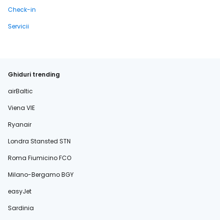
Check-in
Servicii
Ghiduri trending
airBaltic
Viena VIE
Ryanair
Londra Stansted STN
Roma Fiumicino FCO
Milano-Bergamo BGY
easyJet
Sardinia