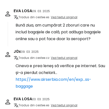
EVA LOSA
09. 03. 2025
Tradus din cestee.es
Vezi textul original
Bună ziua, am cumpărat 2 zboruri care nu
includ bagajele de cală, pot adăuga bagajele
online sau o pot face doar la aeroport?
J0x
09. 03. 2025
Tradus din cestee.cz
Vezi textul original
Cineva e prea leneș să verifice pe internet. Sau
și-a pierdut ochelarii...
https://www.airserbia.com/en/exp...ss-
baggage
EVA LOSA
03. 03. 2025
Tradus din cestee.es
Vezi textul original