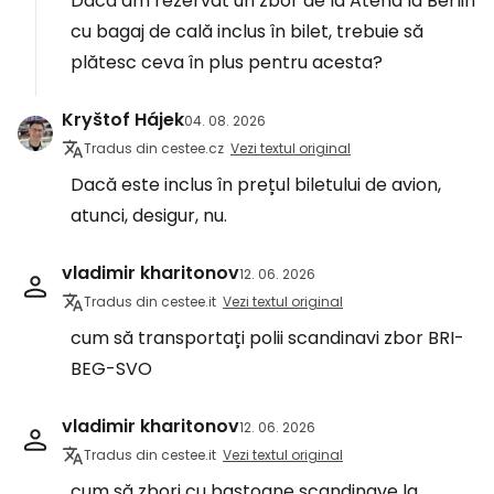
Dacă am rezervat un zbor de la Atena la Berlin
cu bagaj de cală inclus în bilet, trebuie să
plătesc ceva în plus pentru acesta?
Kryštof Hájek
04. 08. 2026
Tradus din cestee.cz
Vezi textul original
Dacă este inclus în prețul biletului de avion,
atunci, desigur, nu.
vladimir kharitonov
12. 06. 2026
Tradus din cestee.it
Vezi textul original
cum să transportați polii scandinavi zbor BRI-
BEG-SVO
vladimir kharitonov
12. 06. 2026
Tradus din cestee.it
Vezi textul original
cum să zbori cu bastoane scandinave la