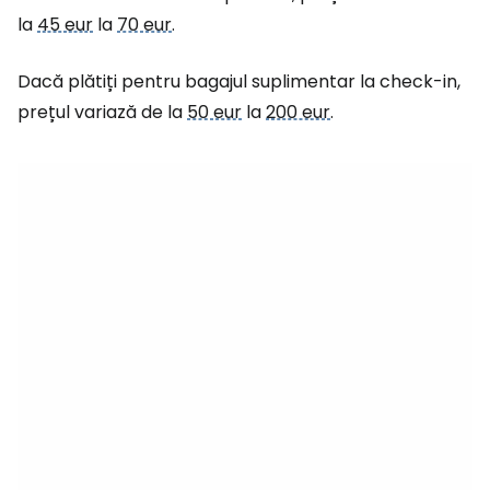
la
45 eur
la
70 eur
.
Dacă plătiți pentru bagajul suplimentar la check-in,
prețul variază de la
50 eur
la
200 eur
.