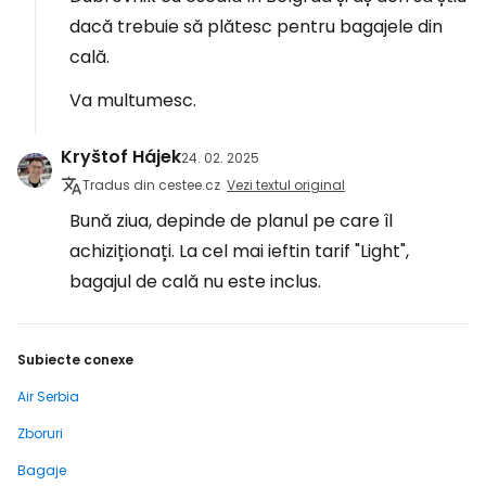
dacă trebuie să plătesc pentru bagajele din
cală.
Va multumesc.
Kryštof Hájek
24. 02. 2025
Tradus din cestee.cz
Vezi textul original
Bună ziua, depinde de planul pe care îl
achiziționați. La cel mai ieftin tarif "Light",
bagajul de cală nu este inclus.
Subiecte conexe
Air Serbia
Zboruri
Bagaje