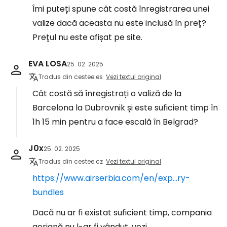
Îmi puteți spune cât costă înregistrarea unei
valize dacă aceasta nu este inclusă în preț?
Prețul nu este afișat pe site.
EVA LOSA
25. 02. 2025
Tradus din cestee.es
Vezi textul original
Cât costă să înregistrați o valiză de la
Barcelona la Dubrovnik și este suficient timp în
1h 15 min pentru a face escală în Belgrad?
J0x
25. 02. 2025
Tradus din cestee.cz
Vezi textul original
https://www.airserbia.com/en/exp...ry-
bundles
Dacă nu ar fi existat suficient timp, compania
aeriană nu l-ar fi vândut, vezi