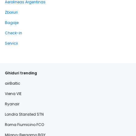
Aerolineas Argentinas
Zboruri
Bagaje
Check-in
Servicii
Ghiduri trending
airBaltic
Viena VIE
Ryanair
Londra Stansted STN
Roma Fiumicino FCO
Milano-Bergamo BGY