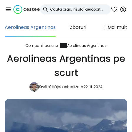
Aerolineas Argentinas
Zboruri
Mai mult
Conectați-vă la
Cestee
Companii aeriene
Aerolineas Argentinas
Aerolineas Argentinas pe
... comunitatea mondială a călătorilor
scurt
Continuați cu Google
Kryštof Hájek
actualizate 22. 11. 2024
Continuați cu Facebook
Continuați cu e-mailul