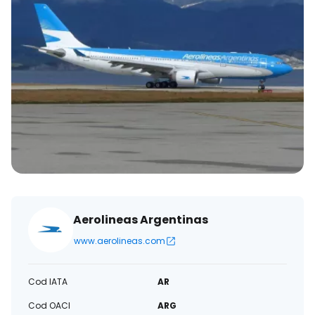
Aerolineas Argentinas
www.aerolineas.com
Cod IATA
AR
Cod OACI
ARG