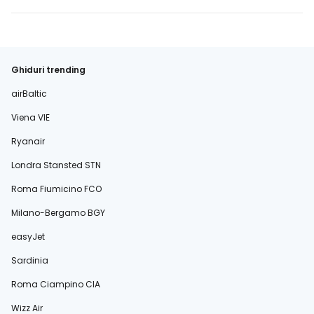
Ghiduri trending
airBaltic
Viena VIE
Ryanair
Londra Stansted STN
Roma Fiumicino FCO
Milano-Bergamo BGY
easyJet
Sardinia
Roma Ciampino CIA
Wizz Air