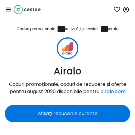
Coduri promoționale
Activități și servicii
Airalo
Conectați-vă la
Cestee
... comunitatea mondială a călătorilor
Airalo
Continuați cu Google
Coduri promoționale, coduri de reducere și oferte
pentru august 2026 disponibile pentru
airalo.com
Continuați cu Facebook
Afișați reducerile curente
Continuați cu e-mailul